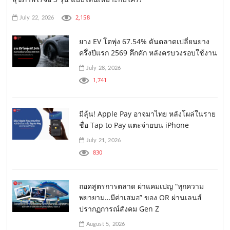
2,158
July 22, 2026
ยาง EV โตพุ่ง 67.54% ดันตลาดเปลี่ยนยาง
ครึ่งปีแรก 2569 คึกคัก หลังครบวงรอบใช้งาน
July 28, 2026
1,741
มีลุ้น! Apple Pay อาจมาไทย หลังโผล่ในราย
ชื่อ Tap to Pay แตะจ่ายบน iPhone
July 21, 2026
830
ถอดสูตรการตลาด ผ่าแคมเปญ “ทุกความ
พยายาม…มีค่าเสมอ” ของ OR ผ่านเลนส์
ปรากฏการณ์สังคม Gen Z
August 5, 2026