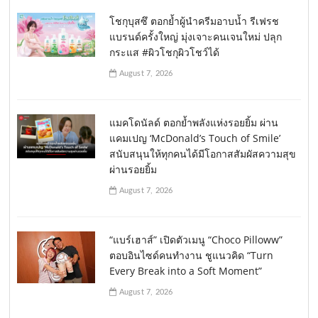
โชกุบุสซึ ตอกย้ำผู้นำครีมอาบน้ำ รีเฟรช
แบรนด์ครั้งใหญ่ มุ่งเจาะคนเจนใหม่ ปลุก
กระแส #ผิวโชกุผิวโชว์ได้
August 7, 2026
แมคโดนัลด์ ตอกย้ำพลังแห่งรอยยิ้ม ผ่าน
แคมเปญ ‘McDonald’s Touch of Smile’
สนับสนุนให้ทุกคนได้มีโอกาสสัมผัสความสุข
ผ่านรอยยิ้ม
August 7, 2026
“แบร์เฮาส์” เปิดตัวเมนู “Choco Pilloww”
ตอบอินไซด์คนทำงาน ชูแนวคิด “Turn
Every Break into a Soft Moment”
August 7, 2026