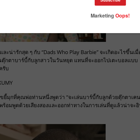
และน่ารักสุด ๆ กับ “Dads Who Play Barbie” จะเกิดอะไรขึ้นเมื่
ล่นตุ๊กตาบาร์บี้กับลูกสาวในวันหยุด แทนที่จะออกไปเตะบอลแบบ
ครับ
8XUMY
ยี้มุกที่คุณพ่อท่านหนึ่งพูดว่า “จะเล่นบาร์บี้กับลูกด้วยตุ๊กตาเค
ิงพร้อมพูดด้วยเสียงสองและออกท่าทางในการเล่นที่ดูแล้วน่าจะอ