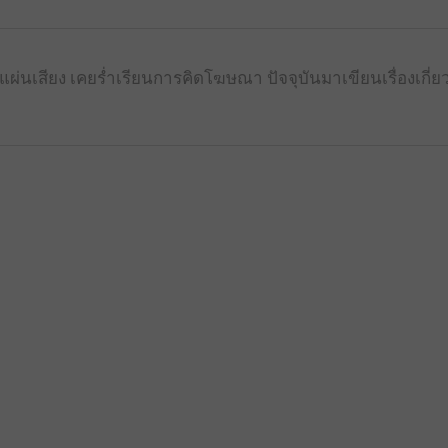
ผ่นเสียง เคยร่ำเรียนการคิดโฆษณา ปัจจุบันมาเขียนเรื่องเกี่ย