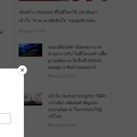
เลิกสร้าง Persona ที่ไม่มีใครใช้ แล้วหันมา
เข้าใจ “ช่วงเวลาตัดสินใจ” ของลูกค้าแทน
ยน
August 9, 2026
เกมเปลี่ยนทิศ เมื่อสงคราม AI
ย้ายจาก GPU ไปที่โครงสร้างพื้น
ฐานพลังงาน ถึงขั้นที่ NVIDIA
ยอมทุ่ม 3 พันล้านดอลลาร์
August 9, 2026
เข้าใจ ‘Human Insights’ ให้ลึก
กว่าเดิม! แต้มต่อสำคัญของ
แบรนด์ยุค AI ในการชนะใจผู้
บริโภค
August 8, 2026