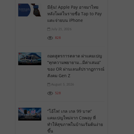
มีลุ้น! Apple Pay อาจมาไทย
หลังโผล่ในรายชื่อ Tap to Pay
แตะจ่ายบน iPhone
July 21, 2026
828
ถอดสูตรการตลาด ผ่าแคมเปญ
“ทุกความพยายาม…มีค่าเสมอ”
ของ OR ผ่านเลนส์ปรากฏการณ์
สังคม Gen Z
August 5, 2026
528
“โอ้โห! เกล เกล 99 บาท”
แคมเปญใหม่จาก Coway ที่
ทำให้สุขภาพในบ้านเริ่มต้นง่าย
ขึ้น