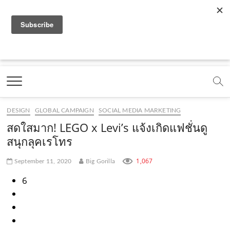
f
y
x
l
i
t
r
a
o
.
i
n
i
s
c
u
c
n
s
k
s
Marketing Oops!
e
t
o
e
t
t
DIGITAL | CREATIVE | ADVERTISING | CAMPAIGN |
STRATEGY
b
u
m
.
a
o
o
b
m
g
k
DESIGN
GLOBAL CAMPAIGN
SOCIAL MEDIA MARKETING
o
e
e
r
.
สดใสมาก! LEGO x Levi’s แจ้งเกิดแฟชั่นดู
k
.
a
c
สนุกลุคเรโทร
.
c
m
o
1,067
September 11, 2020
Big Gorilla
c
o
.
m
6
o
m
c
m
o
m