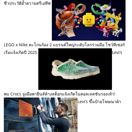
ชีวประวัติย้ำความครีเอทีฟ
LEGO x Nike ตะโกนก้อง 2 แบรนด์ใหญ่ระดับโลกร่วมมือ โชว์ทีเซอร์
เริ่มแจ้งเกิดปี 2025
Levi’s
พบ Crocs จูงมือพายีนส์ค้างสต็อกแจ้งเกิดในคอลเลคชันรองเท้า!
Levi’s ขึ้นป้ายโฆษณาผ้า