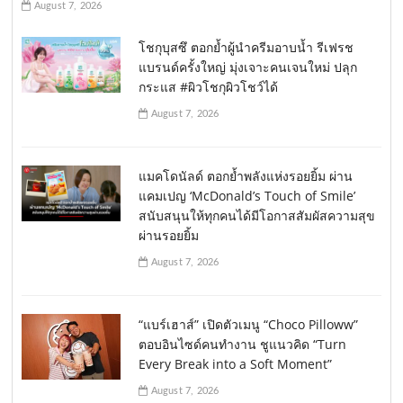
August 7, 2026
โชกุบุสซึ ตอกย้ำผู้นำครีมอาบน้ำ รีเฟรช
แบรนด์ครั้งใหญ่ มุ่งเจาะคนเจนใหม่ ปลุก
กระแส #ผิวโชกุผิวโชว์ได้
August 7, 2026
แมคโดนัลด์ ตอกย้ำพลังแห่งรอยยิ้ม ผ่าน
แคมเปญ ‘McDonald’s Touch of Smile’
สนับสนุนให้ทุกคนได้มีโอกาสสัมผัสความสุข
ผ่านรอยยิ้ม
August 7, 2026
“แบร์เฮาส์” เปิดตัวเมนู “Choco Pilloww”
ตอบอินไซด์คนทำงาน ชูแนวคิด “Turn
Every Break into a Soft Moment”
August 7, 2026