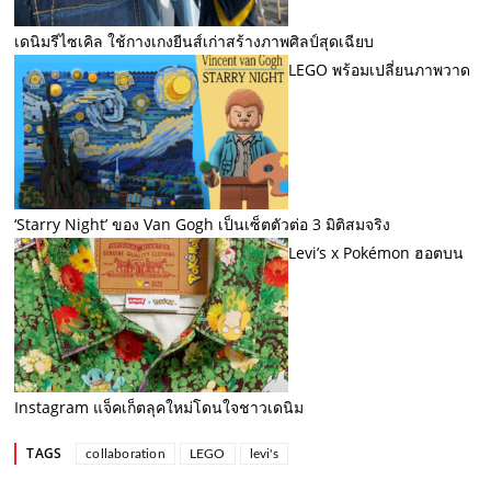
เดนิมรีไซเคิล ใช้กางเกงยีนส์เก่าสร้างภาพศิลป์สุดเฉียบ
LEGO พร้อมเปลี่ยนภาพวาด
‘Starry Night’ ของ Van Gogh เป็นเซ็ตตัวต่อ 3 มิติสมจริง
Levi’s x Pokémon ฮอตบน
Instagram แจ็คเก็ตลุคใหม่โดนใจชาวเดนิม
TAGS
collaboration
LEGO
levi's