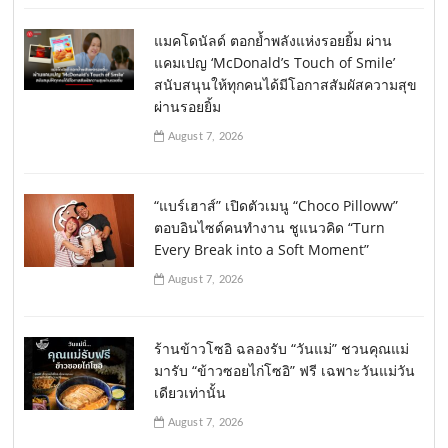
แมคโดนัลด์ ตอกย้ำพลังแห่งรอยยิ้ม ผ่าน
แคมเปญ ‘McDonald’s Touch of Smile’
สนับสนุนให้ทุกคนได้มีโอกาสสัมผัสความสุข
ผ่านรอยยิ้ม
August 7, 2026
“แบร์เฮาส์” เปิดตัวเมนู “Choco Pilloww”
ตอบอินไซด์คนทำงาน ชูแนวคิด “Turn
Every Break into a Soft Moment”
August 7, 2026
ร้านข้าวโซอิ ฉลองรับ “วันแม่” ชวนคุณแม่
มารับ “ข้าวซอยไก่โซอิ” ฟรี เฉพาะวันแม่วัน
เดียวเท่านั้น
August 7, 2026