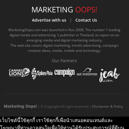
e
t
o
e
t
t
MARKETING
OOPS!
b
u
m
.
a
o
Advertise with us
|
Contact Us
o
b
m
g
k
MarketingOops.com was launched in Nov 2008, The number 1 leading
digital media and advertising 's publisher in Thailand, to report on an
o
e
e
r
.
emerging media and digital marketing industry.
The web site covers digital marketing, trends advertising, campaign
k
.
a
c
creative ideas, media, mobile and technology.
.
c
m
o
Our Partners
c
o
.
m
o
m
c
m
o
m
Marketing Oops!
| © Copyright All right reserved |
Discliamer & Policy
เว็บไซต์นี้ใช้คุกกี้ เราใช้คุกกี้เพื่อนำเสนอคอนเทนต์และ
โฆษณาที่ท่านอาจสนใจเพื่อให้ท่านได้รับประสบการณ์ที่ดีบน