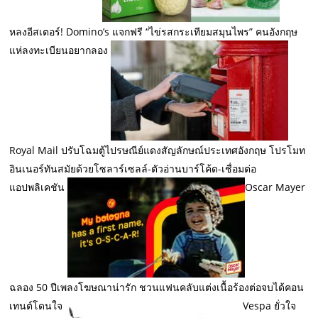
หลงอีสเตอร์! Domino’s แจกฟรี “ไข่รสกระเทียมสมุนไพร” คนอังกฤษ
แห่ลงทะเบียนอยากลอง
Royal Mail ปรับโฉมตู้ไปรษณีย์แดงสัญลักษณ์ประเทศอังกฤษ โปรโมท
อินเนอร์ทันสมัยด้วยโซลาร์เซลล์-ตัวอ่านบาร์โค้ด-เชื่อมต่อ
แอปพลิเคชัน
Oscar Mayer
ฉลอง 50 ปีเพลงโฆษณาน่ารัก ชวนแฟนคลับแต่งเนื้อร้องต่อจบได้คอน
เทนต์โดนใจ
Vespa ยั่วใจ