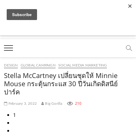
f
y
x
l
i
t
r
a
o
.
i
n
i
s
c
u
c
n
s
k
s
Marketing Oops!
e
t
o
e
t
t
DIGITAL | CREATIVE | ADVERTISING | CAMPAIGN |
STRATEGY
b
u
m
.
a
o
o
b
m
g
k
DESIGN
GLOBAL CAMPAIGN
SOCIAL MEDIA MARKETING
o
e
e
r
.
Stella McCartney เปลี่ยนชุดให้ Minnie
k
.
a
c
Mouse กระตุ้นกระแส 30 ปีวันเกิดดิสนีย์
ปาร์ค
.
c
m
o
c
o
.
m
210
February 3, 2022
Big Gorilla
o
m
c
1
m
o
m