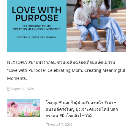
NEXTOPIA สยามพารากอน ชวนเฉลิมฉลองเดือนแห่งแม่ผ่าน
“Love with Purpose” Celebrating Mom. Creating Meaningful
Moments.
August 7, 2026
โชกุบุสซึ ตอกย้ำผู้นำครีมอาบน้ำ รีเฟรช
แบรนด์ครั้งใหญ่ มุ่งเจาะคนเจนใหม่ ปลุก
กระแส #ผิวโชกุผิวโชว์ได้
August 7, 2026