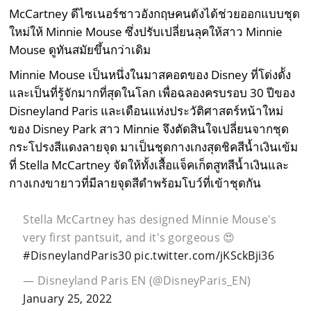
McCartney ดีไซเนอร์ชาวอังกฤษคนดังได้ช่วยออกแบบชุด
ใหม่ให้ Minnie Mouse ซึ่งปรับเปลี่ยนลุคให้สาว Minnie
Mouse ดูทันสมัยขึ้นกว่าเดิม
Minnie Mouse เป็นหนึ่งในมาสคอตของ Disney ที่โด่งดััง
และเป็นที่รู้จักมากที่สุดในโลก เพื่อฉลองครบรอบ 30 ปีของ
Disneyland Paris และเดือนแห่งประวัติศาสตร์หน้าใหม่
ของ Disney Park สาว Minnie จึงตัดสินใจเปลี่ยนจากชุด
กระโปรงสีแดงลายจุด มาเป็นชุดกางเกงสุดชิคสีน้ำเงินเข้ม
ที่ Stella McCartney จัดให้ทั้งเสื้อแจ็คเก็ตสูทสีน้ำเงินและ
กางเกงขายาวที่มีลายจุดสีดำพร้อมโบว์ที่เข้าชุดกัน
Stella McCartney has designed Minnie Mouse's
very first pantsuit, and it's gorgeous 😍
#DisneylandParis30
pic.twitter.com/jKSckBji36
— Disneyland Paris EN (@DisneyParis_EN)
January 25, 2022