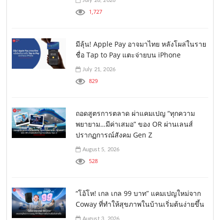
July 28, 2026
1,727
มีลุ้น! Apple Pay อาจมาไทย หลังโผล่ในราย
ชื่อ Tap to Pay แตะจ่ายบน iPhone
July 21, 2026
829
ถอดสูตรการตลาด ผ่าแคมเปญ “ทุกความ
พยายาม…มีค่าเสมอ” ของ OR ผ่านเลนส์
ปรากฏการณ์สังคม Gen Z
August 5, 2026
528
“โอ้โห! เกล เกล 99 บาท” แคมเปญใหม่จาก
Coway ที่ทำให้สุขภาพในบ้านเริ่มต้นง่ายขึ้น
August 3, 2026