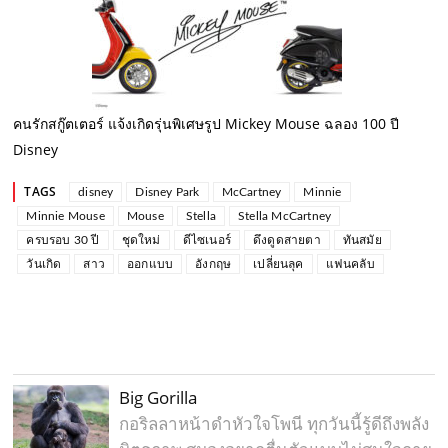
คนรักสกู๊ตเตอร์ แจ้งเกิดรุ่นพิเศษรูป Mickey Mouse ฉลอง 100 ปี
Disney
TAGS
disney
Disney Park
McCartney
Minnie
Minnie Mouse
Mouse
Stella
Stella McCartney
ครบรอบ 30 ปี
ชุดใหม่
ดีไซเนอร์
ดึงดูดสายตา
ทันสมัย
วันเกิด
สาว
ออกแบบ
อังกฤษ
เปลี่ยนลุค
แฟนคลับ
Big Gorilla
กอริลลาหน้าดำหัวใจโพนี ทุกวันนี้รู้ดีถึงพลัง