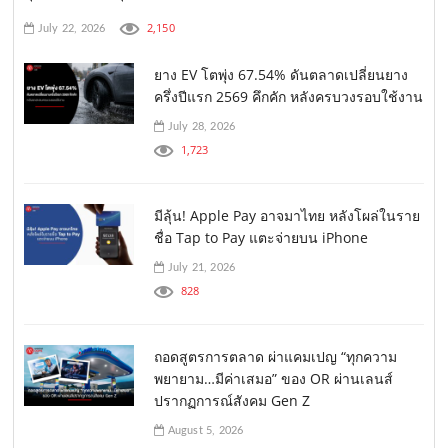
2,150
July 22, 2026
ยาง EV โตพุ่ง 67.54% ดันตลาดเปลี่ยนยาง
ครึ่งปีแรก 2569 คึกคัก หลังครบวงรอบใช้งาน
July 28, 2026
1,723
มีลุ้น! Apple Pay อาจมาไทย หลังโผล่ในราย
ชื่อ Tap to Pay แตะจ่ายบน iPhone
July 21, 2026
828
ถอดสูตรการตลาด ผ่าแคมเปญ “ทุกความ
พยายาม…มีค่าเสมอ” ของ OR ผ่านเลนส์
ปรากฏการณ์สังคม Gen Z
August 5, 2026