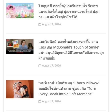
โชกุบุสซึ ตอกย้ำผู้นำครีมอาบน้ำ รีเฟรช
แบรนด์ครั้งใหญ่ มุ่งเจาะคนเจนใหม่ ปลุก
กระแส #ผิวโชกุผิวโชว์ได้
August 7, 2026
แมคโดนัลด์ ตอกย้ำพลังแห่งรอยยิ้ม ผ่าน
แคมเปญ ‘McDonald’s Touch of Smile’
สนับสนุนให้ทุกคนได้มีโอกาสสัมผัสความสุข
ผ่านรอยยิ้ม
August 7, 2026
“แบร์เฮาส์” เปิดตัวเมนู “Choco Pilloww”
ตอบอินไซด์คนทำงาน ชูแนวคิด “Turn
Every Break into a Soft Moment”
August 7, 2026