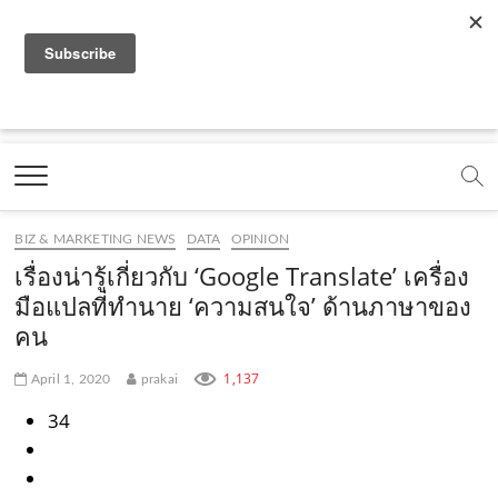
f
y
x
l
i
t
r
a
o
.
i
n
i
s
c
u
c
n
s
k
s
Marketing Oops!
e
t
o
e
t
t
DIGITAL | CREATIVE | ADVERTISING | CAMPAIGN |
STRATEGY
b
u
m
.
a
o
o
b
m
g
k
BIZ & MARKETING NEWS
DATA
OPINION
o
e
e
r
.
เรื่องน่ารู้เกี่ยวกับ ‘Google Translate’ เครื่อง
k
.
a
c
มือแปลที่ทำนาย ‘ความสนใจ’ ด้านภาษาของ
คน
.
c
m
o
c
o
.
m
1,137
April 1, 2020
prakai
o
m
c
34
m
o
m