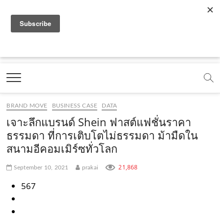
f
y
x
l
i
t
r
a
o
.
i
n
i
s
c
u
c
n
s
k
s
Marketing Oops!
e
t
o
e
t
t
DIGITAL | CREATIVE | ADVERTISING | CAMPAIGN |
STRATEGY
b
u
m
.
a
o
o
b
m
g
k
BRAND MOVE
BUSINESS CASE
DATA
o
e
e
r
.
เจาะลึกแบรนด์ Shein ฟาสต์แฟชั่นราคา
k
.
a
c
ธรรมดา ที่การเติบโตไม่ธรรมดา ม้ามืดใน
สนามอีคอมเมิร์ซทั่วโลก
.
c
m
o
c
o
.
m
21,868
September 10, 2021
prakai
o
m
c
567
m
o
m