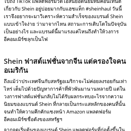
ไปถึง TikTok แพลตฟอร์มวิดีโอสั้นยอดนิยมที่มีคอนเทนต์
เกี่ยวกับ Shein อยู่บ่อยมากกับแฮชแท็ก #sheinhaul วันนี้
เราจึงอยากจะมาวิเคราะห์ความสำเร็จของแบรนด์ Shein
แบบเข้าใจง่าย ว่ามาจากไหน สถานะการเติบโตในปัจจุบัน
เป็นอย่างไร และแบรนด์นี้มาแรงแค่ไหนถึงทำให้วงการ
อีคอมเมิร์ซลุกเป็นไฟ
Shein
ฟาสต์แฟชั่นจากจีน แต่ครองใจคน
อเมริกัน
ถึงแม้ว่าประเทศจีนกับสหรัฐอเมริกาจะไม่ค่อยลงรอยกันเท่า
ไหร่ เต็มไปด้วยปัญหาการค้าที่พัวพันมานานหลายปี แต่ใน
วงการฟาสต์แฟชั่นกลับไม่ได้รับผลกระทบอะไรจากความ
นิยมของแบรนด์ Shein ที่กลายเป็นกระแสหลักของคนที่นั้น
จนทำให้ความคึกคักแซงหน้า Amazon แพลตฟอร์ม
อีคอมเมิร์ซชื่อดังของสหรัฐฯ
จากจุดเริ่มต้นของแบรนด์ Shein แพลตฟอร์มที่ก่อตั้งขึ้นใน