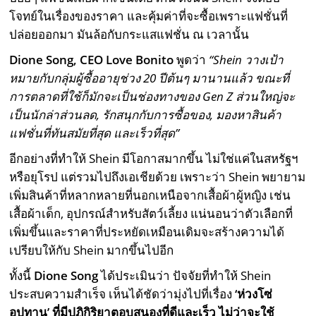
โจทย์ในเรื่องของราคา และคุ้มค่าที่จะซื้อเพราะแฟชั่นที่
ปล่อยออกมา มันล้อกับกระแสแฟชั่น ณ เวลานั้น
Dione Song,
CEO Love Bonito
พูดว่า
“
Shein
วางเป้า
หมายกับกลุ่มผู้ซื้ออายุช่วง
20
ปีต้นๆ มานานแล้ว ขณะที่
การตลาดที่ใช้ก็มักจะเป็นช่องทางของ
Gen Z
ส่วนใหญ่จะ
เป็นนักล่าส่วนลด
,
รักสนุกกับการซื้อของ
,
มองหาสินค้า
แฟชั่นที่ทันสมัยที่สุด และเร็วที่สุด”
อีกอย่างที่ทำให้ Shein มีโอกาสมากขึ้น ไม่ใช่แค่ในสหรัฐฯ
หรือยุโรป แต่รวมไปถึงเอเชียด้วย เพราะว่า Shein พยายาม
เพิ่มสินค้าที่หลากหลายที่นอกเหนือจากเสื้อผ้าผู้หญิง เช่น
เสื้อผ้าเด็ก, อุปกรณ์สำหรับสัตว์เลี้ยง แน่นอนว่าตัวเลือกที่
เพิ่มขึ้นและราคาที่ประหยัดเหมือนเดิมจะสร้างความได้
เปรียบให้กับ Shein มากขึ้นไปอีก
ทั้งนี้
Dione Song
ได้ประเมินว่า ปัจจัยที่ทำให้ Shein
ประสบความสำเร็จ เห็นได้ชัดว่ามุ่งไปที่เรื่อง
‘ห่วงโซ่
อุปทาน’ ที่มีปฏิกิริยาตอบสนองที่ดีและเร็ว ไม่ว่าจะใช้