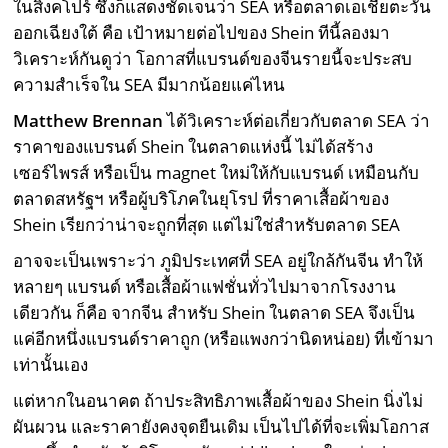
ในสิงคโปร์ ซึ่งก็แสดงชัดเจนว่า SEA หรือตลาดเอเชียตะวัน
ออกเฉียงใต้ คือ เป้าหมายต่อไปของ Shein ทีนี้ลองมา
วิเคราะห์กันดูว่า โอกาสที่แบรนด์ของจีนรายนี้จะประสบ
ความสำเร็จใน SEA มีมากน้อยแค่ไหน
Matthew Brennan
ได้วิเคราะห์ต่อเกี่ยวกับตลาด SEA ว่า
ราคาของแบรนด์ Shein ในตลาดแห่งนี้ ไม่ได้สร้าง
เซอร์ไพรส์ หรือเป็น magnet ใหม่ให้กับแบรนด์ เหมือนกับ
ตลาดสหรัฐฯ หรือผู้บริโภคในยุโรป ที่ราคาเสื้อผ้าของ
Shein เรียกว่าน่าจะถูกที่สุด แต่ไม่ใช่สำหรับตลาด SEA
อาจจะเป็นเพราะว่า ภูมิประเทศที่ SEA อยู่ใกล้กันจีน ทำให้
หลายๆ แบรนด์ หรือเสื้อผ้าแฟชั่นทั่วไปมาจากโรงงาน
เดียวกัน ก็คือ จากจีน สำหรับ Shein ในตลาด SEA จึงเป็น
แค่อีกหนึ่งแบรนด์ราคาถูก (หรือแพงกว่านิดหน่อย) ที่เข้ามา
เท่านั้นเอง
แต่หากในอนาคต ถ้าประสิทธิภาพเสื้อผ้าของ Shein นิ่งไม่
ผันผวน และราคายังคงจุดยืนเดิม เป็นไปได้ที่จะเพิ่มโอกาส