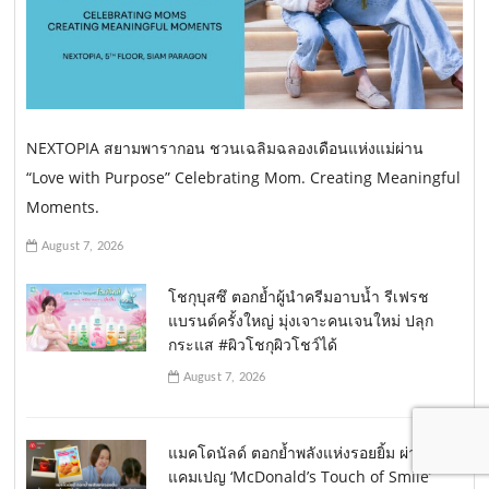
NEXTOPIA สยามพารากอน ชวนเฉลิมฉลองเดือนแห่งแม่ผ่าน
“Love with Purpose” Celebrating Mom. Creating Meaningful
Moments.
August 7, 2026
โชกุบุสซึ ตอกย้ำผู้นำครีมอาบน้ำ รีเฟรช
แบรนด์ครั้งใหญ่ มุ่งเจาะคนเจนใหม่ ปลุก
กระแส #ผิวโชกุผิวโชว์ได้
August 7, 2026
แมคโดนัลด์ ตอกย้ำพลังแห่งรอยยิ้ม ผ่าน
แคมเปญ ‘McDonald’s Touch of Smile’