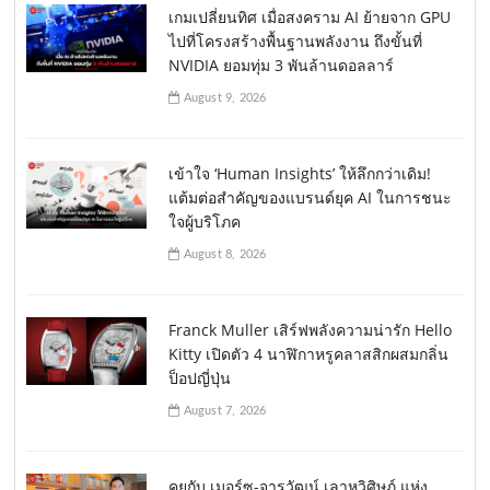
เกมเปลี่ยนทิศ เมื่อสงคราม AI ย้ายจาก GPU
ไปที่โครงสร้างพื้นฐานพลังงาน ถึงขั้นที่
NVIDIA ยอมทุ่ม 3 พันล้านดอลลาร์
August 9, 2026
เข้าใจ ‘Human Insights’ ให้ลึกกว่าเดิม!
แต้มต่อสำคัญของแบรนด์ยุค AI ในการชนะ
ใจผู้บริโภค
August 8, 2026
Franck Muller เสิร์ฟพลังความน่ารัก Hello
Kitty เปิดตัว 4 นาฬิกาหรูคลาสสิกผสมกลิ่น
ป็อปญี่ปุ่น
August 7, 2026
คุยกับ เมอร์ซ-จารุวัฒน์ เลาหวิศิษฏ์ แห่ง