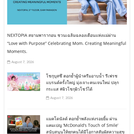
NEXTOPIA สยามพารากอน ชวนเฉลิมฉลองเดือนแห่งแม่ผ่าน
“Love with Purpose” Celebrating Mom. Creating Meaningful
Moments.
August 7, 2026
โชกุบุสซึ ตอกย้ำผู้นำครีมอาบน้ำ รีเฟรช
แบรนด์ครั้งใหญ่ มุ่งเจาะคนเจนใหม่ ปลุก
กระแส #ผิวโชกุผิวโชว์ได้
August 7, 2026
แมคโดนัลด์ ตอกย้ำพลังแห่งรอยยิ้ม ผ่าน
แคมเปญ ‘McDonald’s Touch of Smile’
สนับสนุนให้ทุกคนได้มีโอกาสสัมผัสความสุข