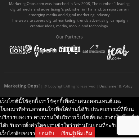
o
b
m
g
k
MarketingOops.com was launched in Nov 2008, The number 1 leading
digital media and advertising 's publisher in Thailand, to report on an
o
e
e
r
.
emerging media and digital marketing industry.
The web site covers digital marketing, trends advertising, campaign
k
.
a
c
creative ideas, media, mobile and technology.
.
c
m
o
Our Partners
c
o
.
m
o
m
c
m
o
m
Marketing Oops!
| © Copyright All right reserved |
Discliamer & Policy
เว็บไซต์นี้ใช้คุกกี้ เราใช้คุกกี้เพื่อนำเสนอคอนเทนต์และ
โฆษณาที่ท่านอาจสนใจเพื่อให้ท่านได้รับประสบการณ์ที่ดีบน
บริการของเรา หากท่านใช้บริการเว็บไซต์ของเราต่อไปโดยไม่
ได้ปรับการตั้งค่าใดๆ เราเข้าใจว่าท่านยินยอมที่จะรับคุกกี้บน
เว็บไซต์ของเรา
ยอมรับ
เรียนรู้เพิ่มเติม