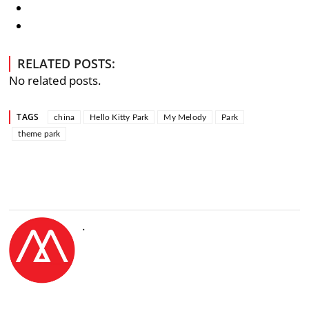
RELATED POSTS:
No related posts.
TAGS
china
Hello Kitty Park
My Melody
Park
theme park
.