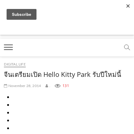
f
y
x
l
i
t
r
a
o
.
i
n
i
s
c
u
c
n
s
k
s
Marketing Oops!
e
t
o
e
t
t
DIGITAL | CREATIVE | ADVERTISING | CAMPAIGN |
STRATEGY
b
u
m
.
a
o
o
b
m
g
k
DIGITAL LIFE
o
e
e
r
.
จีนเตรียมเปิด Hello Kitty Park รับปีใหม่นี้
k
.
a
c
131
November 28, 2014
.
.
c
m
o
c
o
.
m
o
m
c
m
o
m