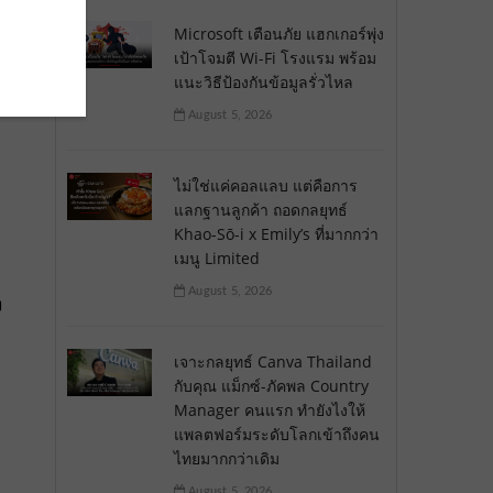
Microsoft เตือนภัย แฮกเกอร์พุ่ง
เป้าโจมตี Wi-Fi โรงแรม พร้อม
แนะวิธีป้องกันข้อมูลรั่วไหล
August 5, 2026
ไม่ใช่แค่คอลแลบ แต่คือการ
แลกฐานลูกค้า ถอดกลยุทธ์
Khao-Sō-i x Emily’s ที่มากกว่า
เมนู Limited
August 5, 2026
ง
เจาะกลยุทธ์ Canva Thailand
กับคุณ แม็กซ์-ภัคพล Country
Manager คนแรก ทำยังไงให้
แพลตฟอร์มระดับโลกเข้าถึงคน
ไทยมากกว่าเดิม
August 5, 2026