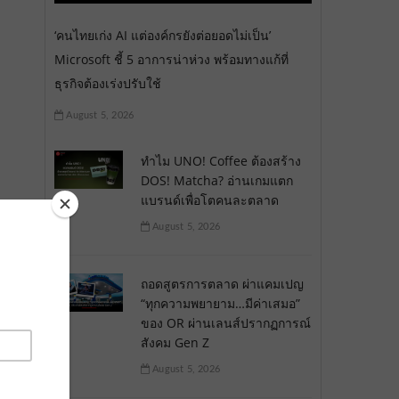
‘คนไทยเก่ง AI แต่องค์กรยังต่อยอดไม่เป็น’
Microsoft ชี้ 5 อาการน่าห่วง พร้อมทางแก้ที่
ธุรกิจต้องเร่งปรับใช้
August 5, 2026
ทำไม UNO! Coffee ต้องสร้าง
DOS! Matcha? อ่านเกมแตก
แบรนด์เพื่อโตคนละตลาด
August 5, 2026
ถอดสูตรการตลาด ผ่าแคมเปญ
“ทุกความพยายาม…มีค่าเสมอ”
ของ OR ผ่านเลนส์ปรากฏการณ์
สังคม Gen Z
August 5, 2026