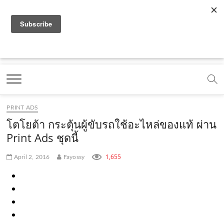
f
y
x
l
i
t
r
a
o
.
i
n
i
s
c
u
c
n
s
k
s
Marketing Oops!
e
t
o
e
t
t
DIGITAL | CREATIVE | ADVERTISING | CAMPAIGN |
STRATEGY
b
u
m
.
a
o
o
b
m
g
k
PRINT ADS
o
e
e
r
.
โตโยต้า กระตุ้นผู้ขับรถใช้อะไหล่ของแท้ ผ่าน
k
.
a
c
Print Ads ชุดนี้
.
c
m
o
1,655
April 2, 2016
Fayossy
c
o
.
m
o
m
c
m
o
m