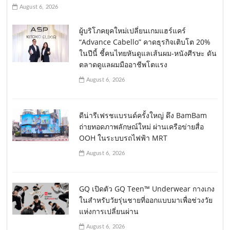
August 6, 2026
ผู้บริโภคยุคใหม่เปลี่ยนเกมแฮร์แคร์
“Advance Cabello” คาดธุรกิจเติบโต 20%
ในปีนี้ ชี้คนไทยหันดูแลเส้นผม-หนังศีรษะ ดัน
ตลาดดูแลผมมืออาชีพโตแรง
August 6, 2026
ดีน่ารีเฟรชแบรนด์ครั้งใหญ่ ดึง BamBam
ถ่ายทอดภาพลักษณ์ใหม่ ผ่านเครือข่ายสื่อ
OOH ในระบบรถไฟฟ้า MRT
August 6, 2026
GQ เปิดตัว GQ Teen™ Underwear กางเกง
ในสำหรับวัยรุ่นชายที่ออกแบบมาเพื่อช่วงวัย
แห่งการเปลี่ยนผ่าน
August 6, 2026