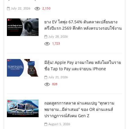
2,150
July 22, 2026
ยาง EV โตพุ่ง 67.54% ดันตลาดเปลี่ยนยาง
ครึ่งปีแรก 2569 คึกคัก หลังครบวงรอบใช้งาน
July 28, 2026
1,723
มีลุ้น! Apple Pay อาจมาไทย หลังโผล่ในราย
ชื่อ Tap to Pay แตะจ่ายบน iPhone
July 21, 2026
828
ถอดสูตรการตลาด ผ่าแคมเปญ “ทุกความ
พยายาม…มีค่าเสมอ” ของ OR ผ่านเลนส์
ปรากฏการณ์สังคม Gen Z
August 5, 2026