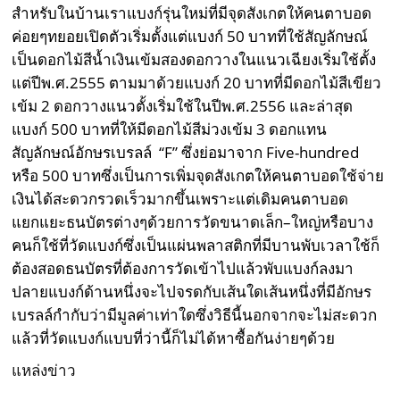
สำหรับในบ้านเราแบงก์รุ่นใหม่ที่มีจุดสังเกตให้คนตาบอด
ค่อยๆทยอยเปิดตัวเริ่มตั้งแต่แบงก์
50
บาทที่ใช้สัญลักษณ์
เป็นดอกไม้สีน้ำเงินเข้มสองดอกวางในแนวเฉียงเริ่มใช้ตั้ง
แต่ปีพ
.
ศ
.2555
ตามมาด้วยแบงก์
20
บาทที่มีดอกไม้สีเขียว
เข้ม
2
ดอกวางแนวตั้งเริ่มใช้ในปีพ
.
ศ
.2556
และล่าสุด
แบงก์
500
บาทที่ให้มีดอกไม้สีม่วงเข้ม
3
ดอกแทน
สัญลักษณ์อักษรเบรลล์
“F”
ซึ่งย่อมาจาก
Five-hundred
หรือ
500
บาทซึ่งเป็นการเพิ่มจุดสังเกตให้คนตาบอดใช้จ่าย
เงินได้สะดวกรวดเร็วมากขึ้นเพราะแต่เดิมคนตาบอด
แยกแยะธนบัตรต่างๆด้วยการวัดขนาดเล็ก
–
ใหญ่หรือบาง
คนก็ใช้ที่วัดแบงก์ซึ่งเป็นแผ่นพลาสติกที่มีบานพับเวลาใช้ก็
ต้องสอดธนบัตรที่ต้องการวัดเข้าไปแล้วพับแบงก์ลงมา
ปลายแบงก์ด้านหนึ่งจะไปจรดกับเส้นใดเส้นหนึ่งที่มีอักษร
เบรลล์กำกับว่ามีมูลค่าเท่าใดซึ่งวิธีนี้นอกจากจะไม่สะดวก
แล้วที่วัดแบงก์แบบที่ว่านี้ก็ไม่ได้หาซื้อกันง่ายๆด้วย
แหล่งข่าว