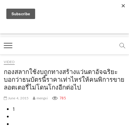
f
y
x
l
i
t
r
a
o
.
i
n
i
s
c
u
c
n
s
k
s
Marketing Oops!
e
t
o
e
t
t
DIGITAL | CREATIVE | ADVERTISING | CAMPAIGN |
STRATEGY
b
u
m
.
a
o
o
b
m
g
k
VIDEO
o
e
e
r
.
กองสลากใช้งบถูกทางสร้างแว่นตาอัจฉริยะ
k
.
a
c
บอกว่าธนบัตรนี้ราคาเท่าไหร่ให้คนพิการขาย
ลอตเตอรี่ไม่โดนโกงอีกต่อไป
.
c
m
o
c
o
.
m
785
June 4, 2015
mengxi
o
m
c
1
m
o
m