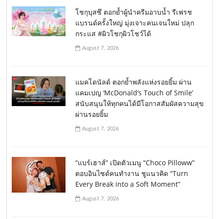
โชกุบุสซึ ตอกย้ำผู้นำครีมอาบน้ำ รีเฟรช
แบรนด์ครั้งใหญ่ มุ่งเจาะคนเจนใหม่ ปลุก
กระแส #ผิวโชกุผิวโชว์ได้
August 7, 2026
แมคโดนัลด์ ตอกย้ำพลังแห่งรอยยิ้ม ผ่าน
แคมเปญ ‘McDonald’s Touch of Smile’
สนับสนุนให้ทุกคนได้มีโอกาสสัมผัสความสุข
ผ่านรอยยิ้ม
August 7, 2026
“แบร์เฮาส์” เปิดตัวเมนู “Choco Pilloww”
ตอบอินไซด์คนทำงาน ชูแนวคิด “Turn
Every Break into a Soft Moment”
August 7, 2026