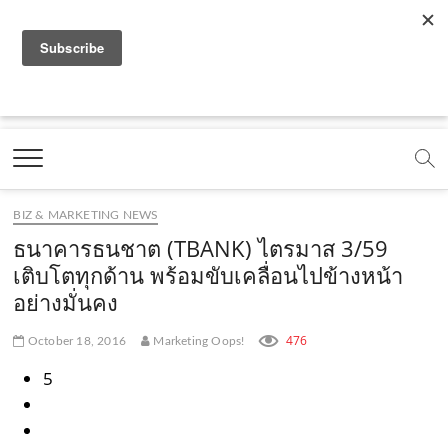
f
y
x
l
i
t
r
a
o
.
i
n
i
s
c
u
c
n
s
k
s
Marketing Oops!
e
t
o
e
t
t
DIGITAL | CREATIVE | ADVERTISING | CAMPAIGN |
STRATEGY
b
u
m
.
a
o
o
b
m
g
k
BIZ & MARKETING NEWS
o
e
e
r
.
ธนาคารธนชาต (TBANK) ไตรมาส 3/59
k
.
a
c
เติบโตทุกด้าน พร้อมขับเคลื่อนไปข้างหน้า
อย่างมั่นคง
.
c
m
o
c
o
.
m
476
October 18, 2016
Marketing Oops!
o
m
c
5
m
o
m