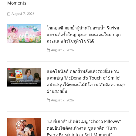
Moments.
August 7, 2026
โชกุบุสซึ ตอกย้ำผู้นำครีมอาบน้ำ รีเฟรช
แบรนด์ครั้งใหญ่ มุ่งเจาะคนเจนใหม่ ปลุก
กระแส #ผิวโชกุผิวโชว์ได้
August 7, 2026
แมคโดนัลด์ ตอกย้ำพลังแห่งรอยยิ้ม ผ่าน
แคมเปญ ‘McDonald’s Touch of Smile’
สนับสนุนให้ทุกคนได้มีโอกาสสัมผัสความสุข
ผ่านรอยยิ้ม
August 7, 2026
“แบร์เฮาส์” เปิดตัวเมนู “Choco Pilloww”
ตอบอินไซด์คนทำงาน ชูแนวคิด “Turn
Every Break into a Soft Moment”