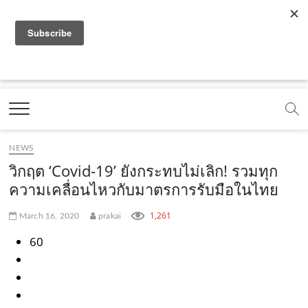
f
y
x
l
i
t
r
a
o
.
i
n
i
s
c
u
c
n
s
k
s
Marketing Oops!
e
t
o
e
t
t
DIGITAL | CREATIVE | ADVERTISING | CAMPAIGN |
STRATEGY
b
u
m
.
a
o
o
b
m
g
k
NEWS
o
e
e
r
.
วิกฤต ‘Covid-19’ ยังกระทบไม่เลิก! รวมทุก
k
.
a
c
ความเคลื่อนไหวกับมาตรการรับมือในไทย
.
c
m
o
1,261
March 16, 2020
prakai
c
o
.
m
60
o
m
c
m
o
m