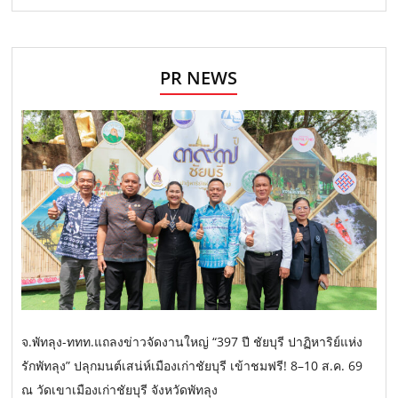
PR NEWS
จ.พัทลุง-ททท.แถลงข่าวจัดงานใหญ่ “397 ปี ชัยบุรี ปาฏิหาริย์แห่ง
รักพัทลุง” ปลุกมนต์เสน่ห์เมืองเก่าชัยบุรี เข้าชมฟรี! 8–10 ส.ค. 69
ณ วัดเขาเมืองเก่าชัยบุรี จังหวัดพัทลุง