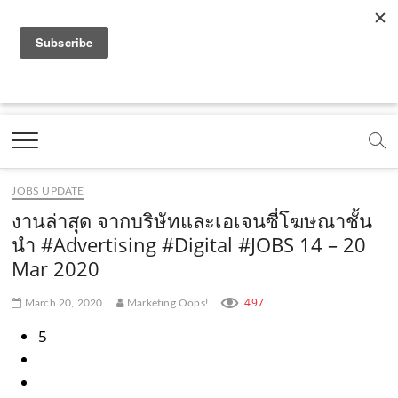
f
y
x
l
i
t
r
a
o
.
i
n
i
s
c
u
c
n
s
k
s
Marketing Oops!
e
t
o
e
t
t
DIGITAL | CREATIVE | ADVERTISING | CAMPAIGN |
STRATEGY
b
u
m
.
a
o
o
b
m
g
k
JOBS UPDATE
o
e
e
r
.
งานล่าสุด จากบริษัทและเอเจนซี่โฆษณาชั้น
k
.
a
c
นำ #Advertising #Digital #JOBS 14 – 20
Mar 2020
.
c
m
o
c
o
.
m
497
March 20, 2020
Marketing Oops!
o
m
c
5
m
o
m