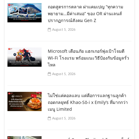
ถอดสูตรการตลาด ผ่าแคมเปญ “ทุกความ
พยายาม…มีค่าเสมอ” ของ OR ผ่านเลนส์
ปรากฏการณ์สังคม Gen Z
August 5, 2026
Microsoft เตือนภัย แฮกเกอร์พุ่งเป้าโจมตี
Wi-Fi โรงแรม พร้อมแนะวิธีป้องกันข้อมูลรั่ว
ไหล
August 5, 2026
ไม่ใช่แค่คอลแลบ แต่คือการแลกฐานลูกค้า
ถอดกลยุทธ์ Khao-Sō-i x Emily’s ที่มากกว่า
เมนู Limited
August 5, 2026