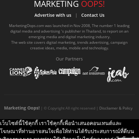
e
t
o
e
t
t
MARKETING
OOPS!
b
u
m
.
a
o
Advertise with us
|
Contact Us
o
b
m
g
k
MarketingOops.com was launched in Nov 2008, The number 1 leading
digital media and advertising 's publisher in Thailand, to report on an
o
e
e
r
.
emerging media and digital marketing industry.
The web site covers digital marketing, trends advertising, campaign
k
.
a
c
creative ideas, media, mobile and technology.
.
c
m
o
Our Partners
c
o
.
m
o
m
c
m
o
m
Marketing Oops!
| © Copyright All right reserved |
Discliamer & Policy
เว็บไซต์นี้ใช้คุกกี้ เราใช้คุกกี้เพื่อนำเสนอคอนเทนต์และ
โฆษณาที่ท่านอาจสนใจเพื่อให้ท่านได้รับประสบการณ์ที่ดีบน