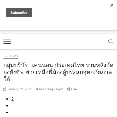
f
y
x
l
i
t
r
a
o
.
i
n
i
s
c
u
c
n
s
k
s
Marketing Oops!
e
t
o
e
t
t
DIGITAL | CREATIVE | ADVERTISING | CAMPAIGN |
STRATEGY
b
u
m
.
a
o
o
b
m
g
k
PR NEWS
o
e
e
r
.
กลุ่มบริษัท แคนนอน ประเทศไทย รวมพลังจัด
k
.
a
c
ถุงยังชีพ ช่วยเหลือพี่น้องผู้ประสบอุทกภัยภาค
ใต้
.
c
m
o
c
o
.
m
478
January 19, 2017
Marketing Oops!
o
m
c
2
m
o
m