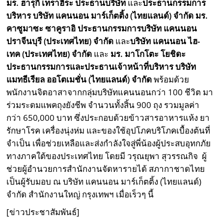
มร. ฮารุกิ เทราฮิระ ประธานบริษัท
และ
ประธานกรรมการ
บริหาร บริษัท แคนนอน มาร์เก็ตติ้ง (ไทยแลนด์) จำกัด มร.
คาซูมาซะ ซาคูราอิ ประธานกรรมการบริษัท แคนนอน
ปราจีนบุรี (ประเทศไทย) จำกัด
และ
บริษัท แคนนอน ไฮ-
เทค (ประเทศไทย) จำกัด
และ
มร. มาโกโตะ โยชิดะ
ประธานกรรมการและประธานเจ้าหน้าที่บริหาร บริษัท
แมทธีเรียล ออโตเมชั่น (ไทยแลนด์) จำกัด
พร้อมด้วย
พนักงานจิตอาสาจากกลุ่มบริษัทแคนนอนกว่า 100 ชีวิต มา
ร่วมระดมแพคถุงยังชีพ จำนวนทั้งสิ้น 900 ถุง รวมมูลค่า
กว่า 650,000 บาท ซึ่งประกอบด้วยข้าวสารอาหารแห้ง ยา
รักษาโรค เครื่องนุ่งห่ม และของใช้อุปโภคบริโภคเบื้องต้นที่
จำเป็น เพื่อช่วยเหลือและส่งกำลังใจสู่พี่น้องผู้ประสบอุทกภัย
ทางภาคใต้ของประเทศไทย โดยมี วรุณยุพา สุวรรณกิจ ผู้
ช่วยผู้อำนวยการสำนักงานจัดหารายได้ สภากาชาดไทย
เป็นผู้รับมอบ ณ บริษัท แคนนอน มาร์เก็ตติ้ง (ไทยแลนด์)
จำกัด สำนักงานใหญ่ กรุงเทพฯ เมื่อเร็วๆ นี้
[ข่าวประชาสัมพันธ์]