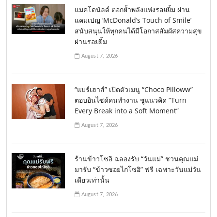
แมคโดนัลด์ ตอกย้ำพลังแห่งรอยยิ้ม ผ่าน
แคมเปญ ‘McDonald’s Touch of Smile’
สนับสนุนให้ทุกคนได้มีโอกาสสัมผัสความสุข
ผ่านรอยยิ้ม
August 7, 2026
“แบร์เฮาส์” เปิดตัวเมนู “Choco Pilloww”
ตอบอินไซด์คนทำงาน ชูแนวคิด “Turn
Every Break into a Soft Moment”
August 7, 2026
ร้านข้าวโซอิ ฉลองรับ “วันแม่” ชวนคุณแม่
มารับ “ข้าวซอยไก่โซอิ” ฟรี เฉพาะวันแม่วัน
เดียวเท่านั้น
August 7, 2026