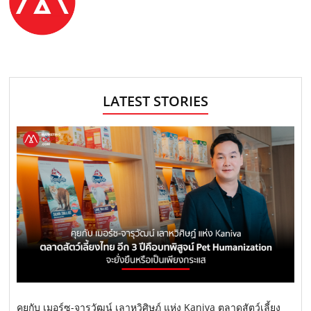
LATEST STORIES
คุยกับ เมอร์ซ-จารุวัฒน์ เลาหวิศิษฏ์ แห่ง Kaniva ตลาดสัตว์เลี้ยง