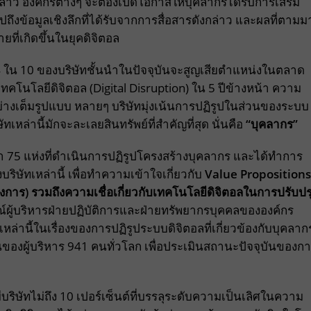
ว องค์กรต่างๆ จะต้องเปิดโอกาสให้บุคลากรได้รับการเสริม
ถึงข้อมูลเชิงลึกที่ได้รับจากการสื่อสารดังกล่าว และผลที่ตามม
ี่เกิดขึ้นในยุคดิจิตอล
4 ใน 10 ของบริษัทชั้นนำในปัจจุบันจะสูญเสียตำแหน่งในตลาด
ทคโนโลยีดิจิตอล (Digital Disruption) ใน 5 ปีข้างหน้า ความ
อลอย่างเต็มรูปแบบ หลายๆ บริษัทมุ่งเน้นการปฏิรูปในส่วนของระบบ
เหล่านี้มักจะละเลยสินทรัพย์ที่สำคัญที่สุด นั่นคือ
“บุคลากร”
า 75 แห่งที่ดำเนินการปฏิรูปโครงสร้างบุคลากร และได้ทำการ
งบริษัทเหล่านี้ เพื่อทำความเข้าใจเกี่ยวกับ
Value Propositions
ต้องการ) รวมถึงความเชื่อเกี่ยวกับเทคโนโลยีดิจิตอลในการปรับปร
์ผู้บริหารฝ่ายปฏิบัติการและฝ่ายทรัพยากรบุคคลขององค์กร
านี้ในเรื่องของการปฏิรูประบบดิจิตอลที่เกี่ยวข้องกับบุคลาก
องผู้บริหาร 941 คนทั่วโลก เพื่อประเมินสถานะปัจจุบันของก
บริษัทไม่ถึง 10 เปอร์เซ็นต์ที่บรรลุระดับความเป็นเลิศในความ