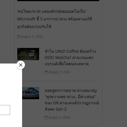
‘คนไทยเก่ง AI แต่องค์กรยังต่อยอดไม่เป็น’
Microsoft ชี้ 5 อาการน่าห่วง พร้อมทางแก้ที่
ธุรกิจต้องเร่งปรับใช้
August 5, 2026
ทำไม UNO! Coffee ต้องสร้าง
DOS! Matcha? อ่านเกมแตก
แบรนด์เพื่อโตคนละตลาด
August 5, 2026
ถอดสูตรการตลาด ผ่าแคมเปญ
“ทุกความพยายาม…มีค่าเสมอ”
ของ OR ผ่านเลนส์ปรากฏการณ์
สังคม Gen Z
August 5, 2026