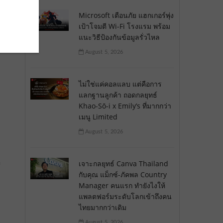
Microsoft เตือนภัย แฮกเกอร์พุ่ง
เป้าโจมตี Wi-Fi โรงแรม พร้อม
แนะวิธีป้องกันข้อมูลรั่วไหล
August 5, 2026
ไม่ใช่แค่คอลแลบ แต่คือการ
แลกฐานลูกค้า ถอดกลยุทธ์
Khao-Sō-i x Emily’s ที่มากกว่า
เมนู Limited
August 5, 2026
ง
เจาะกลยุทธ์ Canva Thailand
กับคุณ แม็กซ์-ภัคพล Country
Manager คนแรก ทำยังไงให้
แพลตฟอร์มระดับโลกเข้าถึงคน
ไทยมากกว่าเดิม
August 5, 2026