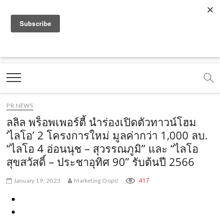
f
y
x
l
i
t
r
a
o
.
i
n
i
s
c
u
c
n
s
k
s
Marketing Oops!
e
t
o
e
t
t
DIGITAL | CREATIVE | ADVERTISING | CAMPAIGN |
STRATEGY
b
u
m
.
a
o
o
b
m
g
k
PR NEWS
o
e
e
r
.
ลลิล พร็อพเพอร์ตี้ นำร่องเปิดตัวทาวน์โฮม
k
.
a
c
‘ไลโอ’ 2 โครงการใหม่ มูลค่ากว่า 1,000 ลบ.
“ไลโอ 4 อ่อนนุช – สุวรรณภูมิ” และ “ไลโอ
.
c
m
o
สุขสวัสดิ์ – ประชาอุทิศ 90” รับต้นปี 2566
c
o
.
m
o
m
c
417
January 19, 2023
Marketing Oops!
m
o
m