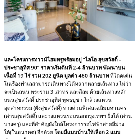
และโครงการทาวน์โฮมหรูพร้อมอยู่ “ไลโอ สุขสวัสดิ์ –
ประชาอุทิศ
90” ราคาเริ่มต้นที่ 2-4 ล้านบาท พัฒนาบน
เนื้อที่ 19 ไร่ รวม 202 ยูนิต มูลค่า 460 ล้านบาท
ที่โดดเด่น
ในเรื่องทำเลสามารถเดินทางได้หลากหลายเส้นทาง ไม่ว่า
จะเป็นถนน พระราม 3 ,สาทร และสีลม ด้วยเส้นทางหลัก
ถนนสุขสวัสดิ์ ประชาอุทิศ พุทธบูชา ใกล้วงแหวน
อุตสาหกรรม (ฝั่งสุขสวัสดิ์) ทางด่วนพิเศษเฉลิมมหานคร
(ด่านสุขสวัสดิ์) และวงแหวนรอบนอกกรุงเทพฯ ฝั่งใต้ (ด่าน
บางครุ) และที่สำคัญยังใกล้โครงการรถไฟฟ้าสายสีม่วง
ใต้(ในอนาคต) อีกด้วย
โดยมีแบบบ้านให้เลือก
2 แบบ