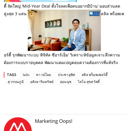
ตี้ จัดใหญ่ ‘Mid-Year Deal ตั้งใจลดเพื่อคนอยากมีบ้าน’ มอบส่วนลด
สูงสุด 3 แสน
ลลิล พร็อพเพ
อร์ตี้ รุกพัฒนาระบบ ‘ดิจิทัล ซีอาร์เอ็ม’ วิเคราะห์ข้อมูลเจาะลึกความ
ต้องการแบบรายบุคคล พัฒนาแคมเปญตอบความต้องการที่แท้จริง
TAGS
lalin
ทาวน์โฮม
ประชาอุทิศ
ลลิล พร็อพเพอร์ตี้
สุวรรณภูมิ
อสังหาริมทรัพย์
อ่อนนุช
ไลโอ สุขสวัสดิ์
Marketing Oops!