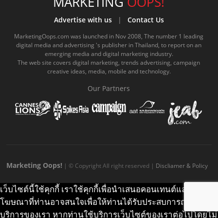
e
t
o
e
t
t
MARKETING
OOPS!
b
u
m
.
a
o
Advertise with us
|
Contact Us
o
b
m
g
k
MarketingOops.com was launched in Nov 2008, The number 1 leading
digital media and advertising 's publisher in Thailand, to report on an
o
e
e
r
.
emerging media and digital marketing industry.
The web site covers digital marketing, trends advertising, campaign
k
.
a
c
creative ideas, media, mobile and technology.
.
c
m
o
Our Partners
c
o
.
m
o
m
c
m
o
m
Marketing Oops!
| © Copyright All right reserved |
Discliamer & Policy
เว็บไซต์นี้ใช้คุกกี้ เราใช้คุกกี้เพื่อนำเสนอคอนเทนต์และ
โฆษณาที่ท่านอาจสนใจเพื่อให้ท่านได้รับประสบการณ์ที่ดีบน
บริการของเรา หากท่านใช้บริการเว็บไซต์ของเราต่อไปโดยไม่