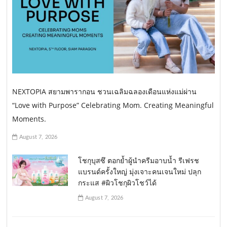
NEXTOPIA สยามพารากอน ชวนเฉลิมฉลองเดือนแห่งแม่ผ่าน
“Love with Purpose” Celebrating Mom. Creating Meaningful
Moments.
August 7, 2026
โชกุบุสซึ ตอกย้ำผู้นำครีมอาบน้ำ รีเฟรช
แบรนด์ครั้งใหญ่ มุ่งเจาะคนเจนใหม่ ปลุก
กระแส #ผิวโชกุผิวโชว์ได้
August 7, 2026