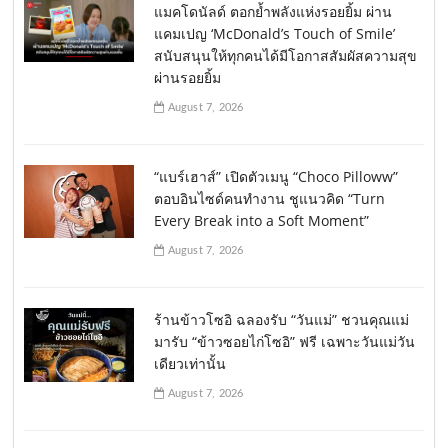
แมคโดนัลด์ ตอกย้ำพลังแห่งรอยยิ้ม ผ่าน
แคมเปญ ‘McDonald’s Touch of Smile’
สนับสนุนให้ทุกคนได้มีโอกาสสัมผัสความสุข
ผ่านรอยยิ้ม
August 7, 2026
“แบร์เฮาส์” เปิดตัวเมนู “Choco Pilloww”
ตอบอินไซด์คนทำงาน ชูแนวคิด “Turn
Every Break into a Soft Moment”
August 7, 2026
ร้านข้าวโซอิ ฉลองรับ “วันแม่” ชวนคุณแม่
มารับ “ข้าวซอยไก่โซอิ” ฟรี เฉพาะวันแม่วัน
เดียวเท่านั้น
August 7, 2026