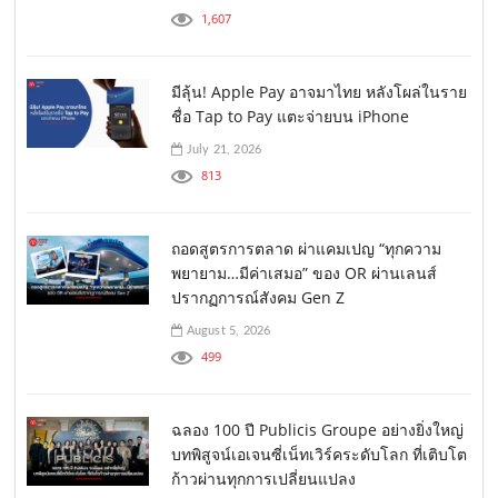
1,607
มีลุ้น! Apple Pay อาจมาไทย หลังโผล่ในราย
ชื่อ Tap to Pay แตะจ่ายบน iPhone
July 21, 2026
813
ถอดสูตรการตลาด ผ่าแคมเปญ “ทุกความ
พยายาม…มีค่าเสมอ” ของ OR ผ่านเลนส์
ปรากฏการณ์สังคม Gen Z
August 5, 2026
499
ฉลอง 100 ปี Publicis Groupe อย่างยิ่งใหญ่
บทพิสูจน์เอเจนซี่เน็ทเวิร์คระดับโลก ที่เติบโต
ก้าวผ่านทุกการเปลี่ยนแปลง