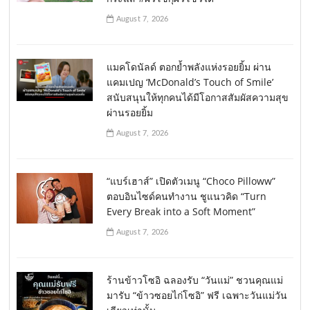
August 7, 2026
แมคโดนัลด์ ตอกย้ำพลังแห่งรอยยิ้ม ผ่าน
แคมเปญ ‘McDonald’s Touch of Smile’
สนับสนุนให้ทุกคนได้มีโอกาสสัมผัสความสุข
ผ่านรอยยิ้ม
August 7, 2026
“แบร์เฮาส์” เปิดตัวเมนู “Choco Pilloww”
ตอบอินไซด์คนทำงาน ชูแนวคิด “Turn
Every Break into a Soft Moment”
August 7, 2026
ร้านข้าวโซอิ ฉลองรับ “วันแม่” ชวนคุณแม่
มารับ “ข้าวซอยไก่โซอิ” ฟรี เฉพาะวันแม่วัน