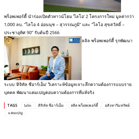
พร็อพเพอร์ตี้ นำร่องเปิดตัวทาวน์โฮม ‘ไลโอ’ 2 โครงการใหม่ มูลค่ากว่า
1,000 ลบ. “ไลโอ 4 อ่อนนุช – สุวรรณภูมิ” และ “ไลโอ สุขสวัสดิ์ –
ประชาอุทิศ 90” รับต้นปี 2566
ลลิล พร็อพเพอร์ตี้ รุกพัฒนา
ระบบ ‘ดิจิทัล ซีอาร์เอ็ม’ วิเคราะห์ข้อมูลเจาะลึกความต้องการแบบราย
บุคคล พัฒนาแคมเปญตอบความต้องการที่แท้จริง
TAGS
lalin
ดิจิทัล ซีอาร์เอ็ม
ลลิล พร็อพเพอร์ตี้
อสังหาริมทรัพย์
แคมเปญ