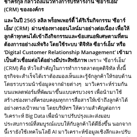
ชาครกุล กล่าวถึงแนวทางการบริหารงาน
‘ซีอาร์เอ็ม’
(CRM) ขององค์กร
และในปี
2565 ลลิล พร็อพเพอร์ตี้ ได้ริเริ่มกิจกรรม ‘ซีอาร์
เอ็ม’ (CRM) ผ่านช่องทางออนไลน์มาอย่างต่อเนื่อง เพื่อให้
ลูกค้าทุกคนได้เข้าถึงกิจกรรมและข้อเสนอพิเศษตามที่ตน
ต้องการอย่างแท้จริง โดยใช้ระบบ ‘ดิจิทัล ซีอาร์เอ็ม’ หรือ
‘Digital Customer Relationship Management’ เข้ามา
เป็นตัวเชื่อมต่อได้อย่างมีประสิทธิภาพ
เพราะ ‘ซีอาร์เอ็ม’
(CRM) คือ หัวใจสำคัญในการทำการตลาดยุคดิจิทัล ทั้งนี้
ธุรกิจจะสำเร็จได้เราต้องมองเห็นและรู้จักลูกค้าให้รอบด้าน
โดยรวบรวมนำข้อมูลจากฝ่ายต่างๆ มาวิเคราะห์ร่วมกัน
บนแพลตฟอร์มที่พัฒนาขึ้นแบบครบวงจร เพื่อนำมาใช้
สร้างช่องทางที่ครอบคลุมทุกการสื่อสารให้เข้าถึงลูกค้าได้
อย่างตรงเป้าหมาย โดยบริษัทฯ ให้ความสำคัญต่อการ
วิเคราะห์ Big Data เพื่อนำมาปรับปรุงและส่งมอบ
ประสบการณ์ที่สมบูรณ์แบบให้กับลูกค้าได้ดียิ่งขึ้น นอกจาก
นี้เรายังใช้เทคโนโลยี AI มาวิเคราะห์ข้อมูลเชิงลึกและปรับ