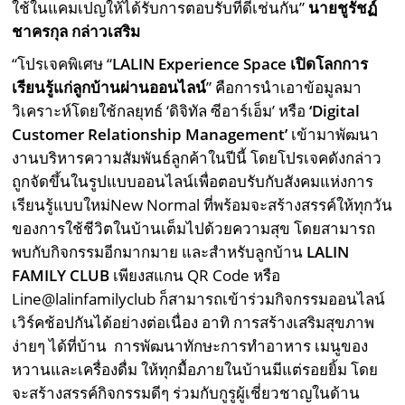
ใช้ในแคมเปญให้ได้รับการตอบรับที่ดีเช่นกัน”
นายชูรัชฏ์
ชาครกุล กล่าวเสริม
“โปรเจคพิเศษ “
LALIN Experience Space เปิดโลกการ
เรียนรู้แก่ลูกบ้านผ่านออนไลน์
” คือการนำเอาข้อมูลมา
วิเคราะห์โดยใช้กลยุทธ์ ‘ดิจิทัล ซีอาร์เอ็ม’ หรือ
‘Digital
Customer Relationship Management’
เข้ามาพัฒนา
งานบริหารความสัมพันธ์ลูกค้าในปีนี้ โดยโปรเจคดังกล่าว
ถูกจัดขึ้นในรูปแบบออนไลน์เพื่อตอบรับกับสังคมแห่งการ
เรียนรู้แบบใหม่New Normal ที่พร้อมจะสร้างสรรค์ให้ทุกวัน
ของการใช้ชีวิตในบ้านเต็มไปด้วยความสุข โดยสามารถ
พบกับกิจกรรมอีกมากมาย และสำหรับลูกบ้าน
LALIN
FAMILY CLUB
เพียงสแกน QR Code หรือ
Line@lalinfamilyclub ก็สามารถเข้าร่วมกิจกรรมออนไลน์
เวิร์คช้อปกันได้อย่างต่อเนื่อง อาทิ การสร้างเสริมสุขภาพ
ง่ายๆ ได้ที่บ้าน การพัฒนาทักษะการทำอาหาร เมนูของ
หวานและเครื่องดื่ม ให้ทุกมื้อภายในบ้านมีแต่รอยยิ้ม โดย
จะสร้างสรรค์กิจกรรมดีๆ ร่วมกับกูรูผู้เชี่ยวชาญในด้าน