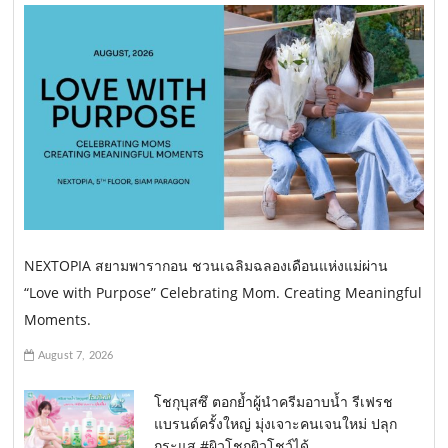
NEXTOPIA สยามพารากอน ชวนเฉลิมฉลองเดือนแห่งแม่ผ่าน
“Love with Purpose” Celebrating Mom. Creating Meaningful
Moments.
August 7, 2026
โชกุบุสซึ ตอกย้ำผู้นำครีมอาบน้ำ รีเฟรช
แบรนด์ครั้งใหญ่ มุ่งเจาะคนเจนใหม่ ปลุก
กระแส #ผิวโชกุผิวโชว์ได้