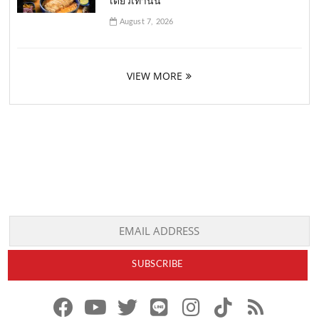
เดียวเท่านั้น
August 7, 2026
VIEW MORE
f
y
x
l
i
t
r