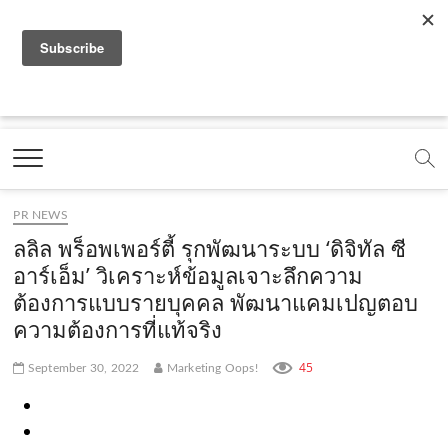
f
y
x
l
i
t
r
a
o
.
i
n
i
s
c
u
c
n
s
k
s
Marketing Oops!
e
t
o
e
t
t
DIGITAL | CREATIVE | ADVERTISING | CAMPAIGN |
STRATEGY
b
u
m
.
a
o
o
b
m
g
k
PR NEWS
o
e
e
r
.
ลลิล พร็อพเพอร์ตี้ รุกพัฒนาระบบ ‘ดิจิทัล ซี
k
.
a
c
อาร์เอ็ม’ วิเคราะห์ข้อมูลเจาะลึกความ
ต้องการแบบรายบุคคล พัฒนาแคมเปญตอบ
.
c
m
o
ความต้องการที่แท้จริง
c
o
.
m
o
m
c
45
September 30, 2022
Marketing Oops!
m
o
m