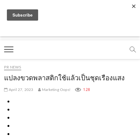
f
y
x
l
i
t
r
a
o
.
i
n
i
s
c
u
c
n
s
k
s
Marketing Oops!
e
t
o
e
t
t
DIGITAL | CREATIVE | ADVERTISING | CAMPAIGN |
STRATEGY
b
u
m
.
a
o
o
b
m
g
k
PR NEWS
o
e
e
r
.
แปลงขวดพลาสติกใช้แล้วเป็นชุดเรืองแสง
k
.
a
c
128
April 27, 2023
Marketing Oops!
.
c
m
o
c
o
.
m
o
m
c
m
o
m