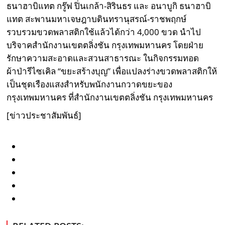
ธนาฮาบิแทต กรู๊ฟ ปิ่นเกล้า-สิรินธร และ อนาบูกิ ธนาฮาบิ
แทต สะพานมหาเจษฎาบดินทรานุสรณ์-ราชพฤกษ์
รวบรวมขวดพลาสติกใช้แล้วได้กว่า 4,000 ขวด นำไป
บริจาคสำนักงานเขตตลิ่งชัน กรุงเทพมหานคร โดยฝ่าย
รักษาความสะอาดและสวนสาธารณะ ในกิจกรรมทอด
ผ้าป่ารีไซเคิล “ขยะสร้างบุญ” เพื่อแปลงร่างขวดพลาสติกให้
เป็นชุดเรืองแสงสำหรับพนักงานกวาดขยะของ
กรุงเทพมหานคร ที่สำนักงานเขตตลิ่งชัน กรุงเทพมหานคร
[ข่าวประชาสัมพันธ์]