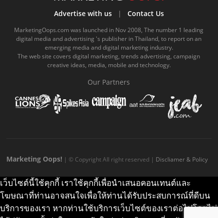
b
u
m
.
a
o
Advertise with us
|
Contact Us
o
b
m
g
k
MarketingOops.com was launched in Nov 2008, The number 1 leading
digital media and advertising 's publisher in Thailand, to report on an
o
e
e
r
.
emerging media and digital marketing industry.
The web site covers digital marketing, trends advertising, campaign
k
.
a
c
creative ideas, media, mobile and technology.
.
c
m
o
Our Partners
c
o
.
m
o
m
c
m
o
m
Marketing Oops!
| © Copyright All right reserved |
Discliamer & Policy
เว็บไซต์นี้ใช้คุกกี้ เราใช้คุกกี้เพื่อนำเสนอคอนเทนต์และ
โฆษณาที่ท่านอาจสนใจเพื่อให้ท่านได้รับประสบการณ์ที่ดีบน
บริการของเรา หากท่านใช้บริการเว็บไซต์ของเราต่อไปโดยไม่