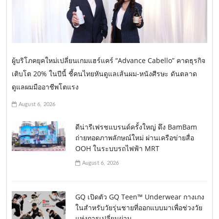
ผู้บริโภคยุคใหม่เปลี่ยนเกมแฮร์แคร์ “Advance Cabello” คาดธุรกิจ
เติบโต 20% ในปีนี้ ชี้คนไทยหันดูแลเส้นผม-หนังศีรษะ ดันตลาด
ดูแลผมมืออาชีพโตแรง
August 6, 2026
ดีน่ารีเฟรชแบรนด์ครั้งใหญ่ ดึง BamBam
ถ่ายทอดภาพลักษณ์ใหม่ ผ่านเครือข่ายสื่อ
OOH ในระบบรถไฟฟ้า MRT
August 6, 2026
GQ เปิดตัว GQ Teen™ Underwear กางเกง
ในสำหรับวัยรุ่นชายที่ออกแบบมาเพื่อช่วงวัย
แห่งการเปลี่ยนผ่าน