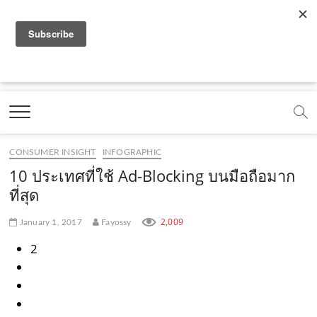
f
y
x
l
i
t
r
a
o
.
i
n
i
s
c
u
c
n
s
k
s
Marketing Oops!
e
t
o
e
t
t
DIGITAL | CREATIVE | ADVERTISING | CAMPAIGN |
STRATEGY
b
u
m
.
a
o
o
b
m
g
k
CONSUMER INSIGHT
INFOGRAPHIC
o
e
e
r
.
10 ประเทศที่ใช้ Ad-Blocking บนมือถือมาก
k
.
a
c
ที่สุด
.
c
m
o
2,009
January 1, 2017
Fayossy
c
o
.
m
2
o
m
c
m
o
m