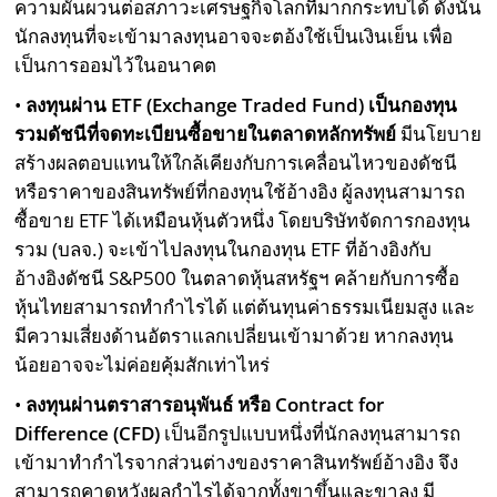
ความผันผวนต่อสภาวะเศรษฐกิจโลกที่มากกระทบได้ ดังนั้น
นักลงทุนที่จะเข้ามาลงทุนอาจจะตอ้งใช้เป็นเงินเย็น เพื่อ
เป็นการออมไว้ในอนาคต
•
ลงทุนผ่าน ETF (Exchange Traded Fund) เป็นกองทุน
รวมดัชนีที่จดทะเบียนซื้อขายในตลาดหลักทรัพย์
มีนโยบาย
สร้างผลตอบแทนให้ใกล้เคียงกับการเคลื่อนไหวของดัชนี
หรือราคาของสินทรัพย์ที่กองทุนใช้อ้างอิง ผู้ลงทุนสามารถ
ซื้อขาย ETF ได้เหมือนหุ้นตัวหนึ่ง โดยบริษัทจัดการกองทุน
รวม (บลจ.) จะเข้าไปลงทุนในกองทุน ETF ที่อ้างอิงกับ
อ้างอิงดัชนี S&P500 ในตลาดหุ้นสหรัฐฯ คล้ายกับการซื้อ
หุ้นไทยสามารถทำกำไรได้ แต่ต้นทุนค่าธรรมเนียมสูง และ
มีความเสี่ยงด้านอัตราแลกเปลี่ยนเข้ามาด้วย หากลงทุน
น้อยอาจจะไม่ค่อยคุ้มสักเท่าไหร่
•
ลงทุนผ่านตราสารอนุพันธ์ หรือ Contract for
Difference (CFD)
เป็นอีกรูปแบบหนึ่งที่นักลงทุนสามารถ
เข้ามาทำกำไรจากส่วนต่างของราคาสินทรัพย์อ้างอิง จึง
สามารถคาดหวังผลกำไรได้จากทั้งขาขึ้นและขาลง มี