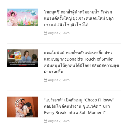
โชกุบุสซึ ตอกย้ำผู้นำครีมอาบน้ำ รีเฟรช
แบรนด์ครั้งใหญ่ มุ่งเจาะคนเจนใหม่ ปลุก
กระแส #ผิวโชกุผิวโชว์ได้
August 7, 2026
แมคโดนัลด์ ตอกย้ำพลังแห่งรอยยิ้ม ผ่าน
แคมเปญ ‘McDonald’s Touch of Smile’
สนับสนุนให้ทุกคนได้มีโอกาสสัมผัสความสุข
ผ่านรอยยิ้ม
August 7, 2026
“แบร์เฮาส์” เปิดตัวเมนู “Choco Pilloww”
ตอบอินไซด์คนทำงาน ชูแนวคิด “Turn
Every Break into a Soft Moment”
August 7, 2026