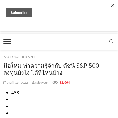
f
y
x
l
i
t
r
a
o
.
i
n
i
s
c
u
c
n
s
k
s
Marketing Oops!
e
t
o
e
t
t
DIGITAL | CREATIVE | ADVERTISING | CAMPAIGN |
STRATEGY
b
u
m
.
a
o
o
b
m
g
k
FAST FACT
INSIGHT
o
e
e
r
.
มือใหม่ ทำความรู้จักกับ ดัชนี S&P 500
k
.
a
c
ลงทุนยังไง ได้ที่ไหนบ้าง
.
c
m
o
32,664
April 19, 2022
sabuysuk
c
o
.
m
433
o
m
c
m
o
m