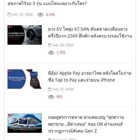
สุขภาพไร้จอ 3 รุ่น แบบไหนเหมาะกับใคร?
2,166
July 22, 2026
ยาง EV โตพุ่ง 67.54% ดันตลาดเปลี่ยนยาง
ครึ่งปีแรก 2569 คึกคัก หลังครบวงรอบใช้งาน
July 28, 2026
1,753
มีลุ้น! Apple Pay อาจมาไทย หลังโผล่ในราย
ชื่อ Tap to Pay แตะจ่ายบน iPhone
July 21, 2026
833
ถอดสูตรการตลาด ผ่าแคมเปญ “ทุกความ
พยายาม…มีค่าเสมอ” ของ OR ผ่านเลนส์
ปรากฏการณ์สังคม Gen Z