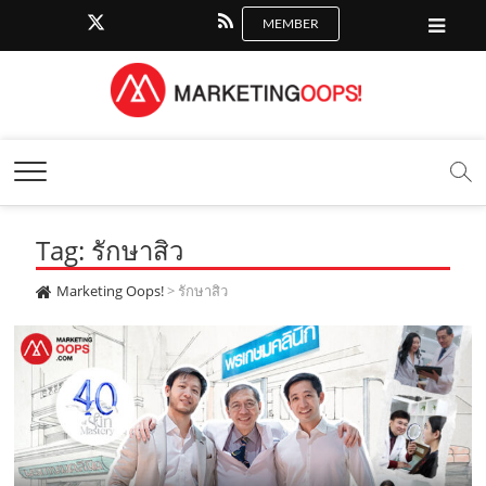
f
y
l
i
t
r
x
.
a
o
i
n
i
s
c
o
c
u
n
s
k
s
m
Marketing Oops!
e
t
e
t
t
DIGITAL | CREATIVE | ADVERTISING | CAMPAIGN |
STRATEGY
b
u
.
a
o
o
b
m
g
k
Tag: รักษาสิว
o
e
e
r
.
k
.
a
c
Marketing Oops!
>
รักษาสิว
.
c
m
o
c
o
.
m
o
m
c
m
o
m