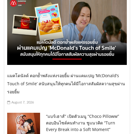
แมคโดนัลด์ ตอกย้ำพลังแห่งรอยยิ้ม ผ่านแคมเปญ ‘McDonald’s
Touch of Smile’ สนับสนุนให้ทุกคนได้มีโอกาสสัมผัสความสุขผ่าน
รอยยิ้ม
August 7, 2026
“แบร์เฮาส์” เปิดตัวเมนู “Choco Pilloww”
ตอบอินไซด์คนทำงาน ชูแนวคิด “Turn
Every Break into a Soft Moment”