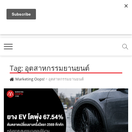
f
y
x
l
i
t
r
a
o
.
i
n
i
s
c
u
c
n
s
k
s
Marketing Oops!
e
t
o
e
t
t
DIGITAL | CREATIVE | ADVERTISING | CAMPAIGN |
STRATEGY
b
u
m
.
a
o
o
b
m
g
k
Tag: อุตสาหกรรมยานยนต์
o
e
e
r
.
k
.
a
c
Marketing Oops!
>
อุตสาหกรรมยานยนต์
.
c
m
o
c
o
.
m
o
m
c
m
o
m