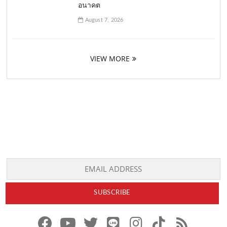
อนาคต
August 7, 2026
VIEW MORE
f
y
x
l
i
t
r