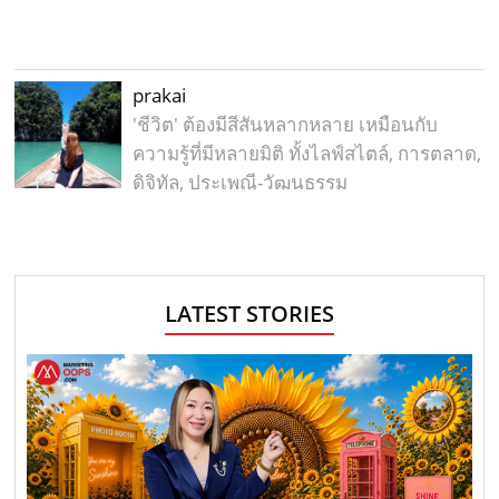
prakai
'ชีวิต' ต้องมีสีสันหลากหลาย เหมือนกับ
ความรู้ที่มีหลายมิติ ทั้งไลฟ์สไตล์, การตลาด,
ดิจิทัล, ประเพณี-วัฒนธรรม
LATEST STORIES