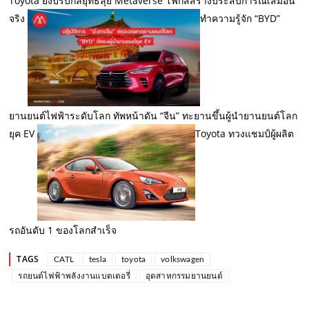
Toyota ยังปรับกลยุทธ์ลุย Metaverse โฟกัสสร้างประสบการณ์เสมือน
จริง
ทำความรู้จัก “BYD”
ยานยนต์ไฟฟ้าระดับโลก ทัพหน้าดัน “จีน” ทะยานขึ้นผู้นำยานยนต์โลก
ยุค EV
Toyota ทวงแชมป์ผู้ผลิต
รถอันดับ 1 ของโลกสำเร็จ
TAGS
CATL
tesla
toyota
volkswagen
รถยนต์ไฟฟ้าพลังงานแบตเตอรี่
อุตสาหกรรมยานยนต์