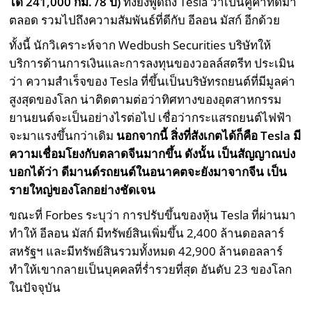
ได้ 241,000 กม. /8 ปี)
ทั้งยังพูดถึง Tesla ว่าเป็นคู่ค้าที่ดีมา
ตลอด รวมไปถึงความสัมพันธ์ที่ดีกับ อีลอน มัสก์ อีกด้วย
ทั้งนี้ นักวิเคราะห์จาก Wedbush Securities บริษัทให้
บริการด้านการเงินและการลงทุนของวอลล์สตรีท ประเมิน
ว่า ความสำเร็จของ Tesla ที่ขึ้นเป็นบริษัทรถยนต์ที่มีมูลค่า
สูงสุดของโลก น่าติดตามต่อว่าทิศทางของอุตสาหกรรม
ยานยนต์จะเป็นอย่างไรต่อไป เชื่อว่ากระแสรถยนต์ไฟฟ้า
จะมาแรงขึ้นกว่าเดิม
นอกจากนี้ สิ่งที่สังเกตได้ก็คือ Tesla มี
ความเชื่อมโยงกับตลาดจีนมากขึ้น ดังนั้น เป็นสัญญาณบ่ง
บอกได้ว่า ดีมานด์รถยนต์ในอนาคตจะยังมาจากจีน เป็น
รายใหญ่ของโลกอย่างชัดเจน
ขณะที่ Forbes ระบุว่า การปรับขึ้นของหุ้น Tesla ที่ผ่านมา
ทำให้ อีลอน มัสก์ มีทรัพย์สินเพิ่มขึ้น 2,400 ล้านดอลลาร์
สหรัฐฯ และมีทรัพย์สินรวมทั้งหมด 42,900 ล้านดอลลาร์
ทำให้เขากลายเป็นบุคคลที่ร่ำรวยที่สุด อันดับ 23 ของโลก
ในปัจจุบัน