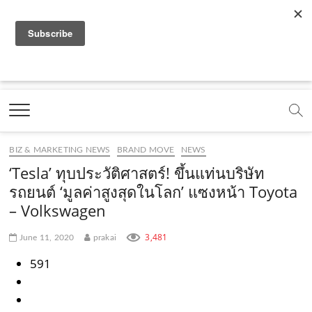
f
y
x
l
i
t
r
a
o
.
i
n
i
s
c
u
c
n
s
k
s
Marketing Oops!
e
t
o
e
t
t
DIGITAL | CREATIVE | ADVERTISING | CAMPAIGN |
STRATEGY
b
u
m
.
a
o
o
b
m
g
k
BIZ & MARKETING NEWS
BRAND MOVE
NEWS
o
e
e
r
.
‘Tesla’ ทุบประวัติศาสตร์! ขึ้นแท่นบริษัท
k
.
a
c
รถยนต์ ‘มูลค่าสูงสุดในโลก’ แซงหน้า Toyota
– Volkswagen
.
c
m
o
c
o
.
m
3,481
June 11, 2020
prakai
o
m
c
591
m
o
m