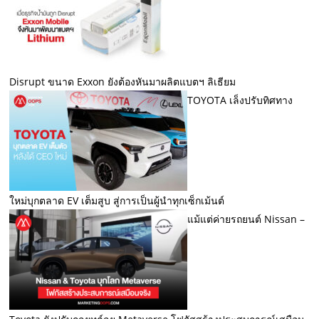
Disrupt ขนาด Exxon ยังต้องหันมาผลิตแบตฯ ลิเธียม
TOYOTA เล็งปรับทิศทาง
ใหม่บุกตลาด EV เต็มสูบ สู่การเป็นผู้นำทุกเซ็กเม้นต์
แม้แต่ค่ายรถยนต์ Nissan –