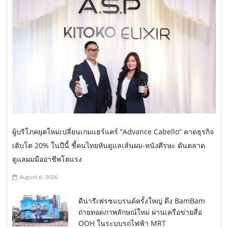
ผู้บริโภคยุคใหม่เปลี่ยนเกมแฮร์แคร์ “Advance Cabello” คาดธุรกิจ
เติบโต 20% ในปีนี้ ชี้คนไทยหันดูแลเส้นผม-หนังศีรษะ ดันตลาด
ดูแลผมมืออาชีพโตแรง
August 6, 2026
ดีน่ารีเฟรชแบรนด์ครั้งใหญ่ ดึง BamBam
ถ่ายทอดภาพลักษณ์ใหม่ ผ่านเครือข่ายสื่อ
OOH ในระบบรถไฟฟ้า MRT