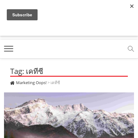
f
y
x
l
i
t
r
a
o
.
i
n
i
s
c
u
c
n
s
k
s
Marketing Oops!
e
t
o
e
t
t
DIGITAL | CREATIVE | ADVERTISING | CAMPAIGN |
STRATEGY
b
u
m
.
a
o
o
b
m
g
k
Tag: เคทีซี
o
e
e
r
.
k
.
a
c
Marketing Oops!
>
เคทีซี
.
c
m
o
c
o
.
m
o
m
c
m
o
m