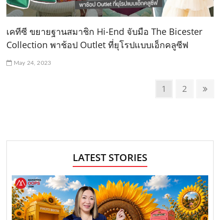
เคทีซี ขยายฐานสมาชิก Hi-End จับมือ The Bicester
Collection พาช้อป Outlet ที่ยุโรปแบบเอ็กคลูซีฟ
May 24, 2023
P
P
1
P
2
N
o
a
a
e
g
g
x
s
e
e
t
t
p
s
a
LATEST STORIES
n
g
e
a
v
i