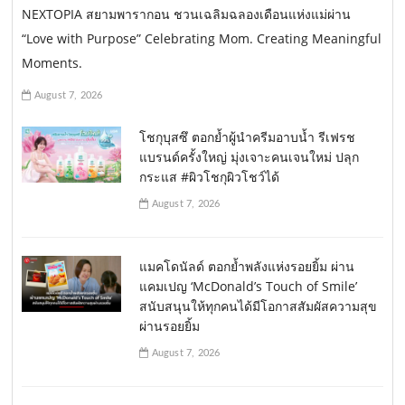
NEXTOPIA สยามพารากอน ชวนเฉลิมฉลองเดือนแห่งแม่ผ่าน
“Love with Purpose” Celebrating Mom. Creating Meaningful
Moments.
August 7, 2026
โชกุบุสซึ ตอกย้ำผู้นำครีมอาบน้ำ รีเฟรช
แบรนด์ครั้งใหญ่ มุ่งเจาะคนเจนใหม่ ปลุก
กระแส #ผิวโชกุผิวโชว์ได้
August 7, 2026
แมคโดนัลด์ ตอกย้ำพลังแห่งรอยยิ้ม ผ่าน
แคมเปญ ‘McDonald’s Touch of Smile’
สนับสนุนให้ทุกคนได้มีโอกาสสัมผัสความสุข
ผ่านรอยยิ้ม
August 7, 2026