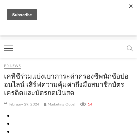
f
y
x
l
i
t
r
a
o
.
i
n
i
s
c
u
c
n
s
k
s
Marketing Oops!
e
t
o
e
t
t
DIGITAL | CREATIVE | ADVERTISING | CAMPAIGN |
STRATEGY
b
u
m
.
a
o
o
b
m
g
k
PR NEWS
o
e
e
r
.
เคทีซีร่วมแบ่งเบาภาระค่าครองชีพนักช้อปอ
k
.
a
c
อนไลน์ เสิร์ฟความคุ้มค่าถึงมือสมาชิกบัตร
เครดิตและบัตรกดเงินสด
.
c
m
o
c
o
.
m
54
February 29, 2024
Marketing Oops!
o
m
c
m
o
m