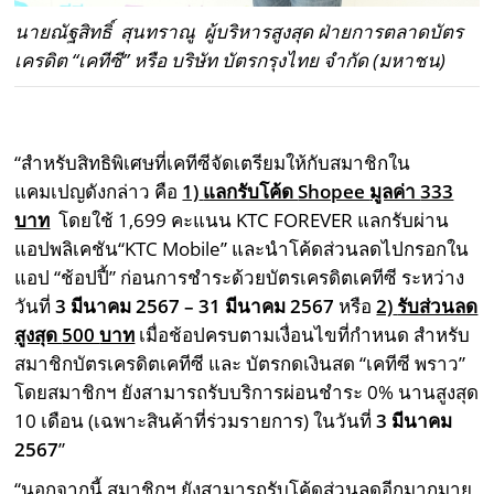
นายณัฐสิทธิ์ สุนทราณู ผู้บริหารสูงสุด ฝ่ายการตลาดบัตร
เครดิต “เคทีซี” หรือ บริษัท บัตรกรุงไทย จำกัด (มหาชน)
“
สำหรับสิทธิพิเศษที่เคทีซีจัดเตรียมให้กับสมาชิกใน
แคมเปญดังกล่าว คือ
1)
แลกรับโค้ด
Shopee
มูลค่า
333
บาท
โดยใช้
1,699
คะแนน
KTC FOREVER
แลกรับผ่าน
แอปพลิเคชัน
“KTC Mobile”
และนำโค้ดส่วนลดไปกรอกใน
แอป “ช้อปปี้” ก่อนการชำระด้วยบัตรเครดิตเคทีซี ระหว่าง
วันที่
3
มีนาคม
2567 – 31
มีนาคม
2567
หรือ
2)
รับส่วนลด
สูงสุด
500
บาท
เมื่อช้อปครบตามเงื่อนไขที่กำหนด สำหรับ
สมาชิกบัตรเครดิตเคทีซี และ บัตรกดเงินสด
“
เคทีซี พราว
”
โดยสมาชิกฯ ยังสามารถรับบริการผ่อนชำระ
0%
นานสูงสุด
10
เดือน (เฉพาะสินค้าที่ร่วมรายการ) ในวันที่
3
มีนาคม
2567
”
“
นอกจากนี้ สมาชิกฯ ยังสามารถรับโค้ดส่วนลดอีกมากมาย