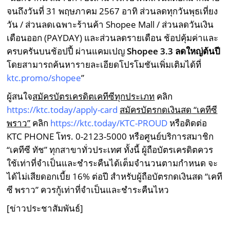
จนถึงวันที่
31
พฤษภาคม
2567
อาทิ ส่วนลดทุกวันพุธเที่ยง
วัน
/
ส่วนลดเฉพาะร้านค้า
Shopee Mall /
ส่วนลดวันเงิน
เดือนออก (
PAYDAY)
และส่วนลดรายเดือน
ช้อปคุ้มค่าและ
ครบครันบนช้อปปี้
ผ่านแคมเปญ
Shopee 3.3
ลดใหญ่ต้นปี
โดยสามารถค้นหารายละเอียดโปรโมชันเพิ่มเติมได้ที่
ktc.promo/shopee
”
ผู้สนใจ
สมัครบัตรเครดิตเคทีซีทุกประเภท
คลิก
https://ktc.today/apply-card
สมัครบัตรกดเงินสด
“
เคทีซี
พราว
”
คลิก
https://ktc.today/KTC-PROUD
หรือติดต่อ
KTC PHONE
โทร.
0-2123-5000
หรือศูนย์บริการสมาชิก
“
เคทีซี ทัช
”
ทุกสาขาทั่วประเทศ ทั้งนี้ ผู้ถือบัตรเครดิตควร
ใช้เท่าที่จำเป็นและชำระคืนได้เต็มจำนวนตามกำหนด จะ
ได้ไม่เสียดอกเบี้ย
16%
ต่อปี สำหรับผู้ถือบัตรกดเงินสด
“
เคที
ซี พราว
”
ควรกู้เท่าที่จำเป็นและชำระคืนไหว
[ข่าวประชาสัมพันธ์]