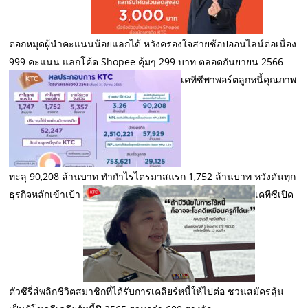
ตอกหมุดผู้นำคะแนนน้อยแลกได้ หวังครองใจสายช้อปออนไลน์ต่อเนื่อง
999 คะแนน แลกโค้ด Shopee คุ้มๆ 299 บาท ตลอดกันยายน 2566
เคทีซีพาพอร์ตลูกหนี้คุณภาพ
ทะลุ 90,208 ล้านบาท ทำกำไรไตรมาสแรก 1,752 ล้านบาท หวังดันทุก
ธุรกิจหลักเข้าเป้า
เคทีซีเปิด
ตัวซีรี่ส์พลิกชีวิตสมาชิกที่ได้รับการเคลียร์หนี้ให้ไปต่อ ชวนสมัครลุ้น