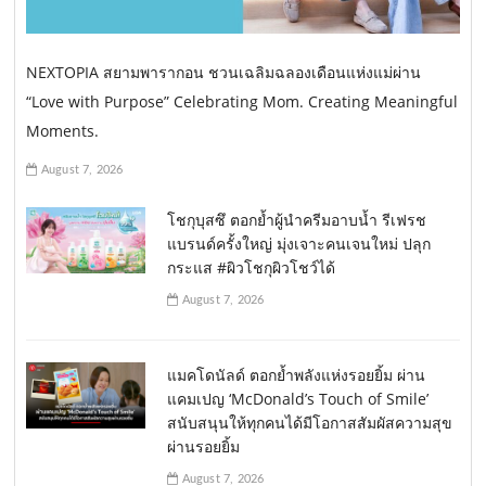
NEXTOPIA สยามพารากอน ชวนเฉลิมฉลองเดือนแห่งแม่ผ่าน
“Love with Purpose” Celebrating Mom. Creating Meaningful
Moments.
August 7, 2026
โชกุบุสซึ ตอกย้ำผู้นำครีมอาบน้ำ รีเฟรช
แบรนด์ครั้งใหญ่ มุ่งเจาะคนเจนใหม่ ปลุก
กระแส #ผิวโชกุผิวโชว์ได้
August 7, 2026
แมคโดนัลด์ ตอกย้ำพลังแห่งรอยยิ้ม ผ่าน
แคมเปญ ‘McDonald’s Touch of Smile’
สนับสนุนให้ทุกคนได้มีโอกาสสัมผัสความสุข
ผ่านรอยยิ้ม
August 7, 2026