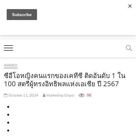
f
y
x
l
i
t
r
a
o
.
i
n
i
s
c
u
c
n
s
k
s
Marketing Oops!
e
t
o
e
t
t
DIGITAL | CREATIVE | ADVERTISING | CAMPAIGN |
STRATEGY
b
u
m
.
a
o
o
b
m
g
k
AWARD
o
e
e
r
.
ซีอีโอหญิงคนแรกของเคทีซี ติดอันดับ 1 ใน
k
.
a
c
100 สตรีผู้ทรงอิทธิพลแห่งเอเชีย ปี 2567
.
c
m
o
98
October 11, 2024
Marketing Oops!
c
o
.
m
o
m
c
m
o
m