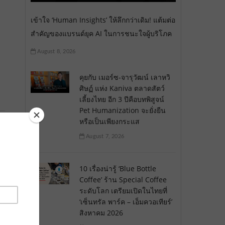
เข้าใจ ‘Human Insights’ ให้ลึกกว่าเดิม! แต้มต่อ
สำคัญของแบรนด์ยุค AI ในการชนะใจผู้บริโภค
August 8, 2026
คุยกับ เมอร์ซ-จารุวัฒน์ เลาหวิ
ศิษฏ์ แห่ง Kaniva ตลาดสัตว์
เลี้ยงไทย อีก 3 ปีคือบทพิสูจน์
Pet Humanization จะยั่งยืน
หรือเป็นเพียงกระแส
August 7, 2026
10 เรื่องน่ารู้ ‘Blue Bottle
Coffee’ ร้าน Special Coffee
ระดับโลก เตรียมเปิดในไทยที่
‘เซ็นทรัล พาร์ค – เอ็มควอเทียร์’
สิงหาคม 2026