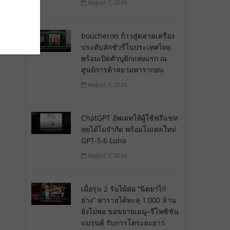
August 7, 2026
boucheron ก้าวสู่ตลาดเครื่อง
ประดับลักชัวรี่ในประเทศไทย
พร้อมเปิดตัวบูติกแห่งแรก ณ
ศูนย์การค้าสยามพารากอน
August 7, 2026
ChatGPT อัพเดทให้ผู้ใช้ฟรีแชท
คุยได้ไม่จำกัด พร้อมโมเดลใหม่
GPT-5.6 Luna
August 7, 2026
เมื่อรุ่น 2 รับไม้ต่อ “นิตยาไก่
ย่าง” พารายได้ทะลุ 1,000 ล้าน
ยังไม่พอ ขอขยายเมนู–รีโพซิชัน
แบรนด์ รับการโตระยะยาว