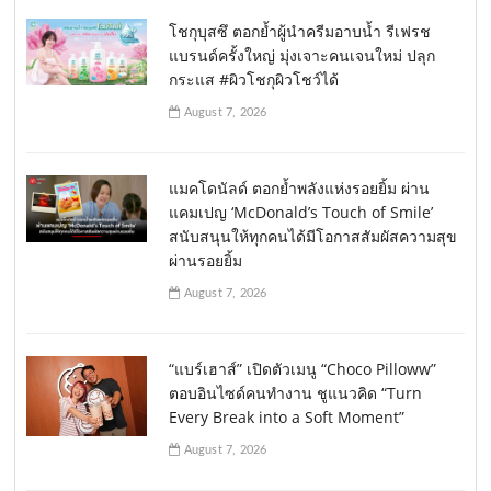
โชกุบุสซึ ตอกย้ำผู้นำครีมอาบน้ำ รีเฟรช
แบรนด์ครั้งใหญ่ มุ่งเจาะคนเจนใหม่ ปลุก
กระแส #ผิวโชกุผิวโชว์ได้
August 7, 2026
แมคโดนัลด์ ตอกย้ำพลังแห่งรอยยิ้ม ผ่าน
แคมเปญ ‘McDonald’s Touch of Smile’
สนับสนุนให้ทุกคนได้มีโอกาสสัมผัสความสุข
ผ่านรอยยิ้ม
August 7, 2026
“แบร์เฮาส์” เปิดตัวเมนู “Choco Pilloww”
ตอบอินไซด์คนทำงาน ชูแนวคิด “Turn
Every Break into a Soft Moment”
August 7, 2026