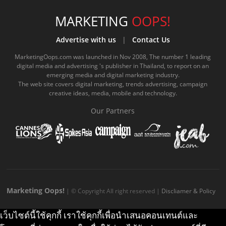
c
u
c
n
s
k
s
e
t
o
e
t
t
MARKETING
OOPS!
b
u
m
.
a
o
Advertise with us
|
Contact Us
o
b
m
g
k
MarketingOops.com was launched in Nov 2008, The number 1 leading
digital media and advertising 's publisher in Thailand, to report on an
o
e
e
r
.
emerging media and digital marketing industry.
The web site covers digital marketing, trends advertising, campaign
k
.
a
c
creative ideas, media, mobile and technology.
.
c
m
o
Our Partners
c
o
.
m
o
m
c
m
o
m
Marketing Oops!
| © Copyright All right reserved |
Discliamer & Policy
เว็บไซต์นี้ใช้คุกกี้ เราใช้คุกกี้เพื่อนำเสนอคอนเทนต์และ