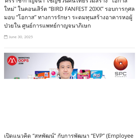
‘ศิริราช-กาญจนา’ เชิญชวนคนไทยร่วมสร้าง “โอกาส
ใหม่” ในคอนเสิร์ต “BIRD FANFEST 20XX” รอบการกุศล
มอบ “โอกาส” ทางการรักษา ระดมทุนสร้างอาคารหอผู้
ป่วยใน ศูนย์การแพทย์กาญจนาภิเษก
June 30, 2025
เปิดแนวคิด “สหพัฒน์” กับการพัฒนา “EVP” (Employee