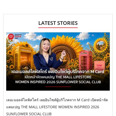
g
g
g
x
s
e
e
e
t
t
p
s
a
LATEST STORIES
n
g
e
a
v
i
g
a
t
i
o
เดอะมอลล์ไลฟ์สโตร์ เผยอินไซต์ผู้บริโภคจาก M Card เปิดหน้าจัด
n
แคมเปญ THE MALL LIFESTORE WOMEN INSPIRED 2026
SUNFLOWER SOCIAL CLUB