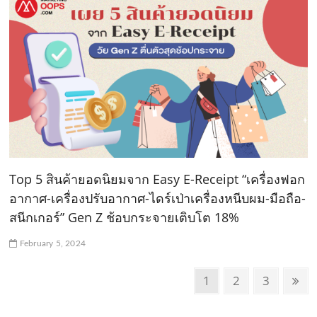
Top 5 สินค้ายอดนิยมจาก Easy E-Receipt “เครื่องฟอก
อากาศ-เครื่องปรับอากาศ-ไดร์เป่าเครื่องหนีบผม-มือถือ-
สนีกเกอร์” Gen Z ช้อบกระจายเติบโต 18%
February 5, 2024
P
P
1
P
2
P
3
N
o
a
a
a
e