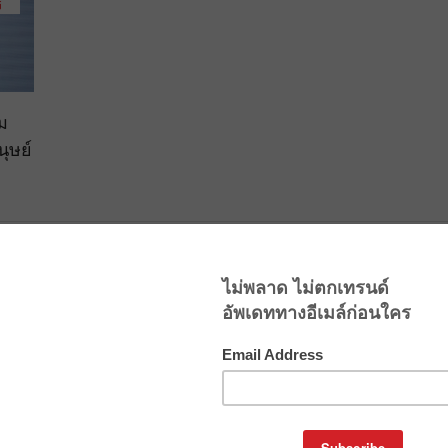
ม
ุษย์