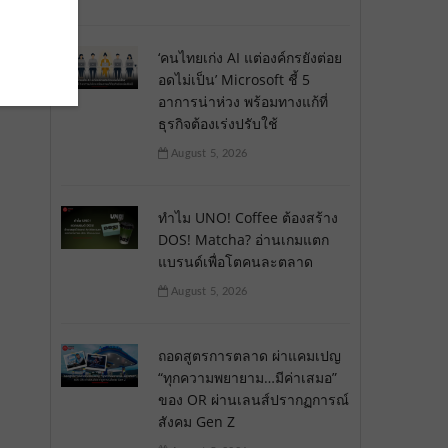
‘คนไทยเก่ง AI แต่องค์กรยังต่อย
อดไม่เป็น’ Microsoft ชี้ 5
อาการน่าห่วง พร้อมทางแก้ที่
ธุรกิจต้องเร่งปรับใช้
August 5, 2026
ทำไม UNO! Coffee ต้องสร้าง
DOS! Matcha? อ่านเกมแตก
แบรนด์เพื่อโตคนละตลาด
August 5, 2026
ถอดสูตรการตลาด ผ่าแคมเปญ
“ทุกความพยายาม…มีค่าเสมอ”
ของ OR ผ่านเลนส์ปรากฏการณ์
สังคม Gen Z