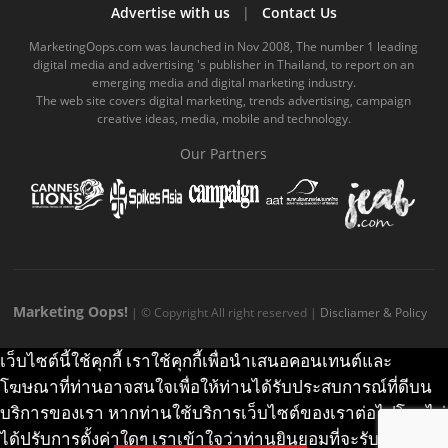
b
u
m
.
a
o
Advertise with us
|
Contact Us
o
b
m
g
k
MarketingOops.com was launched in Nov 2008, The number 1 leading
digital media and advertising 's publisher in Thailand, to report on an
o
e
e
r
.
emerging media and digital marketing industry.
The web site covers digital marketing, trends advertising, campaign
k
.
a
c
creative ideas, media, mobile and technology.
.
c
m
o
Our Partners
c
o
.
m
o
m
c
m
o
m
Marketing Oops!
| © Copyright All right reserved |
Discliamer & Policy
เว็บไซต์นี้ใช้คุกกี้ เราใช้คุกกี้เพื่อนำเสนอคอนเทนต์และ
โฆษณาที่ท่านอาจสนใจเพื่อให้ท่านได้รับประสบการณ์ที่ดีบน
บริการของเรา หากท่านใช้บริการเว็บไซต์ของเราต่อไปโดยไม่
ได้ปรับการตั้งค่าใดๆ เราเข้าใจว่าท่านยินยอมที่จะรับคุกกี้บน