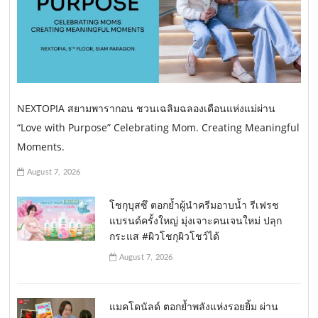
NEXTOPIA สยามพารากอน ชวนเฉลิมฉลองเดือนแห่งแม่ผ่าน
“Love with Purpose” Celebrating Mom. Creating Meaningful
Moments.
August 7, 2026
โชกุบุสซึ ตอกย้ำผู้นำครีมอาบน้ำ รีเฟรช
แบรนด์ครั้งใหญ่ มุ่งเจาะคนเจนใหม่ ปลุก
กระแส #ผิวโชกุผิวโชว์ได้
August 7, 2026
แมคโดนัลด์ ตอกย้ำพลังแห่งรอยยิ้ม ผ่าน