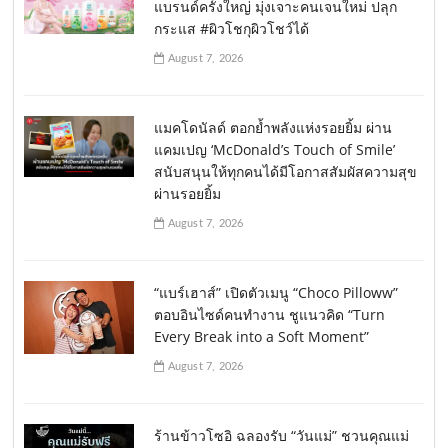
แบรนด์ครั้งใหญ่ มุ่งเจาะคนเจนใหม่ ปลุก
กระแส #ผิวโชกุผิวโชว์ได้
August 7, 2026
แมคโดนัลด์ ตอกย้ำพลังแห่งรอยยิ้ม ผ่าน
แคมเปญ ‘McDonald’s Touch of Smile’
สนับสนุนให้ทุกคนได้มีโอกาสสัมผัสความสุข
ผ่านรอยยิ้ม
August 7, 2026
“แบร์เฮาส์” เปิดตัวเมนู “Choco Pilloww”
ตอบอินไซด์คนทำงาน ชูแนวคิด “Turn
Every Break into a Soft Moment”
August 7, 2026
ร้านข้าวโซอิ ฉลองรับ “วันแม่” ชวนคุณแม่