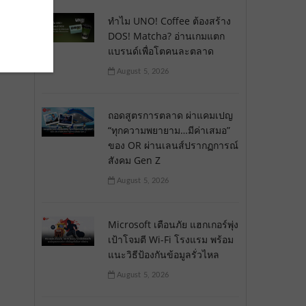
ทำไม UNO! Coffee ต้องสร้าง
DOS! Matcha? อ่านเกมแตก
แบรนด์เพื่อโตคนละตลาด
August 5, 2026
ถอดสูตรการตลาด ผ่าแคมเปญ
“ทุกความพยายาม…มีค่าเสมอ”
ของ OR ผ่านเลนส์ปรากฏการณ์
สังคม Gen Z
August 5, 2026
Microsoft เตือนภัย แฮกเกอร์พุ่ง
เป้าโจมตี Wi-Fi โรงแรม พร้อม
แนะวิธีป้องกันข้อมูลรั่วไหล
August 5, 2026