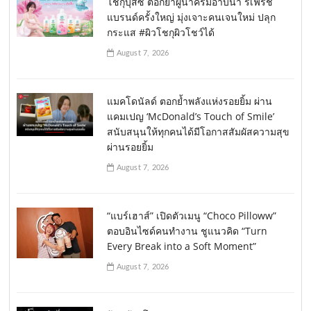
โชกุบุสซึ ตอกย้ำผู้นำครีมอาบน้ำ รีเฟรช
แบรนด์ครั้งใหญ่ มุ่งเจาะคนเจนใหม่ ปลุก
กระแส #ผิวโชกุผิวโชว์ได้
August 7, 2026
แมคโดนัลด์ ตอกย้ำพลังแห่งรอยยิ้ม ผ่าน
แคมเปญ ‘McDonald’s Touch of Smile’
สนับสนุนให้ทุกคนได้มีโอกาสสัมผัสความสุข
ผ่านรอยยิ้ม
August 7, 2026
“แบร์เฮาส์” เปิดตัวเมนู “Choco Pilloww”
ตอบอินไซด์คนทำงาน ชูแนวคิด “Turn
Every Break into a Soft Moment”
August 7, 2026