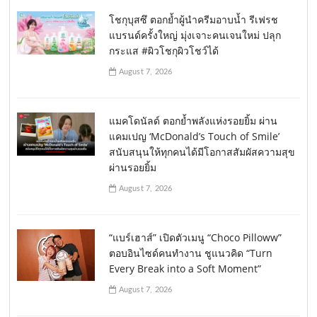
โชกุบุสซึ ตอกย้ำผู้นำครีมอาบน้ำ รีเฟรช
แบรนด์ครั้งใหญ่ มุ่งเจาะคนเจนใหม่ ปลุก
กระแส #ผิวโชกุผิวโชว์ได้
August 7, 2026
แมคโดนัลด์ ตอกย้ำพลังแห่งรอยยิ้ม ผ่าน
แคมเปญ ‘McDonald’s Touch of Smile’
สนับสนุนให้ทุกคนได้มีโอกาสสัมผัสความสุข
ผ่านรอยยิ้ม
August 7, 2026
“แบร์เฮาส์” เปิดตัวเมนู “Choco Pilloww”
ตอบอินไซด์คนทำงาน ชูแนวคิด “Turn
Every Break into a Soft Moment”
August 7, 2026