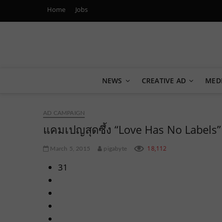
Home
Jobs
Marketing Oops!
DIGITAL | CREATIVE | ADVERTISING | CAMPAIGN | STRA
NEWS
CREATIVE AD
MED
AD CAMPAIGN
แคมเปญสุดซึ้ง “Love Has No Labels” 
18,112
March 5, 2015
pigabyte
31