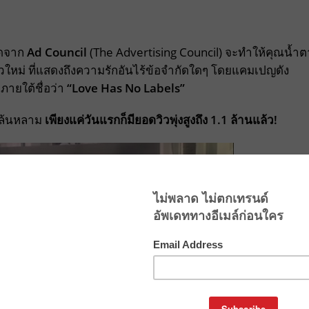
สุดจาก
Ad Council
(The Advertising Council) จะทำให้คุณน้ำต
ตัวใหม่ ที่แสดงถึงความรักอันไร้ข้อจำกัดใดๆ โดยแคมเปญดัง
 ภายใต้ชื่อว่า
“
Love Has No Labels”
างล้นหลาม
เพียงแค่วันแรกก็มียอดวิวพุ่งสูงถึง
1.1 ล้านแล้ว!