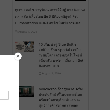
คุยกับ เมอร์ซ-จารุวัฒน์ เลาหวิศิษฏ์ แห่ง Kaniva
ตลาดสัตว์เลี้ยงไทย อีก 3 ปีคือบทพิสูจน์ Pet
า
Humanization จะยั่งยืนหรือเป็นเพียงกระแส
August 7, 2026
10 เรื่องน่ารู้ ‘Blue Bottle
Coffee’ ร้าน Special Coffee
ระดับโลก เตรียมเปิดในไทยที่
‘เซ็นทรัล พาร์ค – เอ็มควอเทียร์’
สิงหาคม 2026
August 7, 2026
boucheron ก้าวสู่ตลาดเครื่อง
ประดับลักชัวรี่ในประเทศไทย
พร้อมเปิดตัวบูติกแห่งแรก ณ
ศูนย์การค้าสยามพารากอน