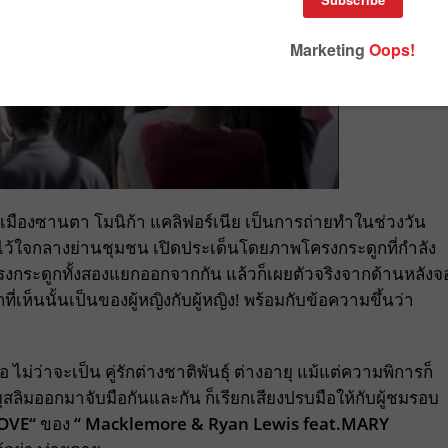
อเมืองซานตา โมนิก้า แคลิฟอร์เนีย เป็นการถ่ายทำในช่วงวัน
ว้ใจกลางย่านชุมชน เปิดประเด็นโดยภาพโครงกระดูกที่กำลัง
ครงกระดูกทั้งสองแยกออกจากกัน แล้วก็เผยตัวจริงจากด้านหลังจ
ักที่เห็นนั้นเป็นของผู้หญิงกับผู้หญิง! พร้อมกับข้อความขึ้นว่า
ม่ว่าจะเป็น คู่รักต่างชาติพันธุ์ ต่างอายุ แม้แต่ความพิการก็
มุสลิมออกมาจับมือกันและกัน ก็เรียกเสียงปรบมือให้กับผู้ชมรอบ
OVE
“
ของ
“ Macklemore & Ryan Lewis feat.MARY