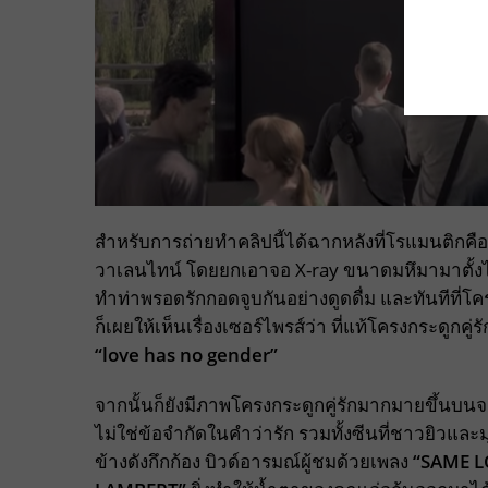
สำหรับการถ่ายทำคลิปนี้ได้ฉากหลังที่โรแมนติกคื
วาเลนไทน์ โดยยกเอาจอ X-ray ขนาดมหึมามาตั้งไ
ทำท่าพรอดรักกอดจูบกันอย่างดูดดื่ม และทันทีที่โ
ก็เผยให้เห็นเรื่องเซอร์ไพรส์ว่า ที่แท้โครงกระดูกคู่ร
“
love has no gender”
จากนั้นก็ยังมีภาพโครงกระดูกคู่รักมากมายขึ้นบนจอ ไ
ไม่ใช่ข้อจำกัดในคำว่ารัก รวมทั้งซีนที่ชาวยิวและ
ข้างดังกึกก้อง บิวด์อารมณ์ผู้ชมด้วยเพลง
“SAME L