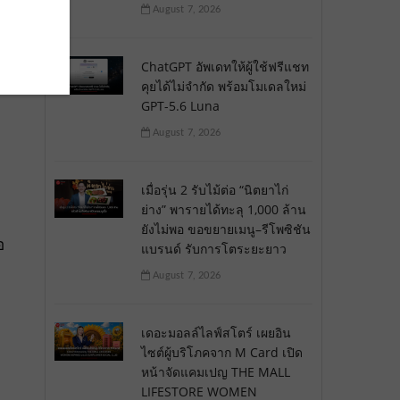
August 7, 2026
ChatGPT อัพเดทให้ผู้ใช้ฟรีแชท
คุยได้ไม่จำกัด พร้อมโมเดลใหม่
GPT-5.6 Luna
August 7, 2026
เมื่อรุ่น 2 รับไม้ต่อ “นิตยาไก่
ย่าง” พารายได้ทะลุ 1,000 ล้าน
ยังไม่พอ ขอขยายเมนู–รีโพซิชัน
อ
แบรนด์ รับการโตระยะยาว
August 7, 2026
เดอะมอลล์ไลฟ์สโตร์ เผยอิน
ไซต์ผู้บริโภคจาก M Card เปิด
หน้าจัดแคมเปญ THE MALL
LIFESTORE WOMEN