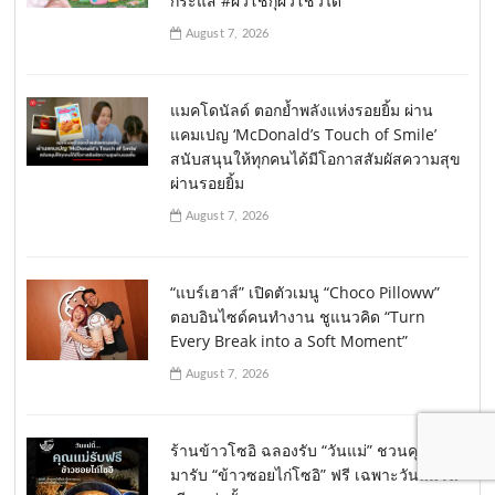
กระแส #ผิวโชกุผิวโชว์ได้
August 7, 2026
แมคโดนัลด์ ตอกย้ำพลังแห่งรอยยิ้ม ผ่าน
แคมเปญ ‘McDonald’s Touch of Smile’
สนับสนุนให้ทุกคนได้มีโอกาสสัมผัสความสุข
ผ่านรอยยิ้ม
August 7, 2026
“แบร์เฮาส์” เปิดตัวเมนู “Choco Pilloww”
ตอบอินไซด์คนทำงาน ชูแนวคิด “Turn
Every Break into a Soft Moment”
August 7, 2026
ร้านข้าวโซอิ ฉลองรับ “วันแม่” ชวนคุณแม่
มารับ “ข้าวซอยไก่โซอิ” ฟรี เฉพาะวันแม่วัน