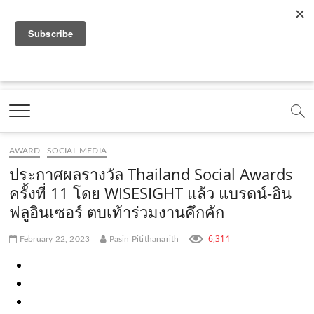
f
y
x
l
i
t
r
a
o
.
i
n
i
s
c
u
c
n
s
k
s
Marketing Oops!
e
t
o
e
t
t
DIGITAL | CREATIVE | ADVERTISING | CAMPAIGN |
STRATEGY
b
u
m
.
a
o
o
b
m
g
k
AWARD
SOCIAL MEDIA
o
e
e
r
.
ประกาศผลรางวัล Thailand Social Awards
k
.
a
c
ครั้งที่ 11 โดย WISESIGHT แล้ว แบรดน์-อิน
ฟลูอินเซอร์ ตบเท้าร่วมงานคึกคัก
.
c
m
o
c
o
.
m
6,311
February 22, 2023
Pasin Pitithanarith
o
m
c
m
o
m