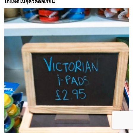
ไอแพดในยุควิคตอเรียน