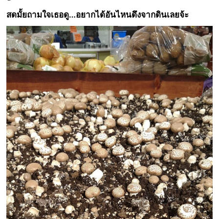
สดมั้ยถามใจเธอดู…อยากได้อันไหนดึงจากดินเลยจ้ะ