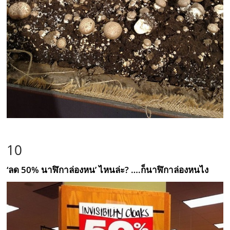
10
‘ลด 50% นาฬิกาล่องหน’ ไหนล่ะ? ….ก็นาฬิกาล่องหนไง