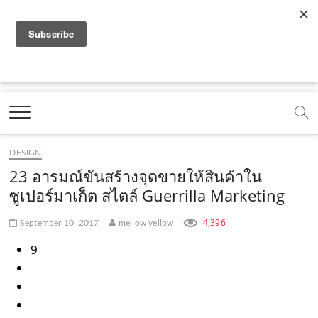
f
y
x
l
i
t
r
a
o
.
i
n
i
s
c
u
c
n
s
k
s
Marketing Oops!
e
t
o
e
t
t
DIGITAL | CREATIVE | ADVERTISING | CAMPAIGN |
STRATEGY
b
u
m
.
a
o
o
b
m
g
k
DESIGN
o
e
e
r
.
23 อารมณ์ขันสร้างจุดขายให้สินค้าใน
k
.
a
c
ซูเปอร์มาเก็ต สไตล์ Guerrilla Marketing
.
c
m
o
4,396
September 10, 2017
mellow yellow
c
o
.
m
9
o
m
c
m
o
m