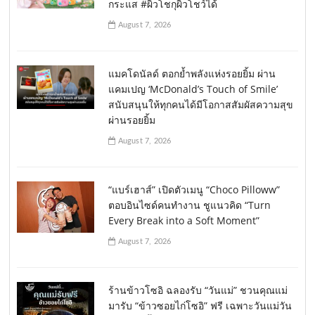
กระแส #ผิวโชกุผิวโชว์ได้
August 7, 2026
แมคโดนัลด์ ตอกย้ำพลังแห่งรอยยิ้ม ผ่าน
แคมเปญ ‘McDonald’s Touch of Smile’
สนับสนุนให้ทุกคนได้มีโอกาสสัมผัสความสุข
ผ่านรอยยิ้ม
August 7, 2026
“แบร์เฮาส์” เปิดตัวเมนู “Choco Pilloww”
ตอบอินไซด์คนทำงาน ชูแนวคิด “Turn
Every Break into a Soft Moment”
August 7, 2026
ร้านข้าวโซอิ ฉลองรับ “วันแม่” ชวนคุณแม่
มารับ “ข้าวซอยไก่โซอิ” ฟรี เฉพาะวันแม่วัน