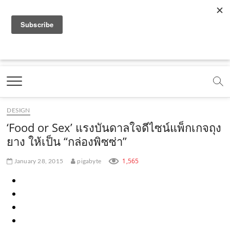
f
y
x
l
i
t
r
a
o
.
i
n
i
s
c
u
c
n
s
k
s
Marketing Oops!
e
t
o
e
t
t
DIGITAL | CREATIVE | ADVERTISING | CAMPAIGN |
STRATEGY
b
u
m
.
a
o
o
b
m
g
k
DESIGN
o
e
e
r
.
‘Food or Sex’ แรงบันดาลใจดีไซน์แพ็กเกจถุง
k
.
a
c
ยาง ให้เป็น “กล่องพิซซ่า”
.
c
m
o
1,565
January 28, 2015
pigabyte
c
o
.
m
o
m
c
m
o
m