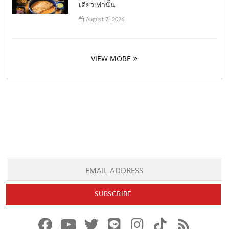
เดียวเท่านั้น
August 7, 2026
VIEW MORE
f
y
x
l
i
t
r