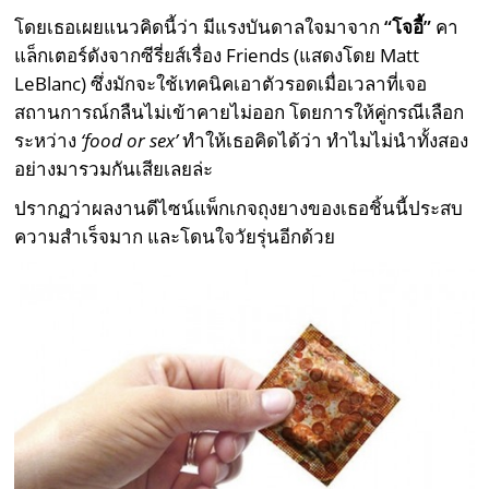
โดยเธอเผยแนวคิดนี้ว่า มีแรงบันดาลใจมาจาก
“โจอี้”
คา
แล็กเตอร์ดังจากซีรี่ยส์เรื่อง Friends (แสดงโดย Matt
LeBlanc) ซึ่งมักจะใช้เทคนิคเอาตัวรอดเมื่อเวลาที่เจอ
สถานการณ์กลืนไม่เข้าคายไม่ออก โดยการให้คู่กรณีเลือก
ระหว่าง
‘food or sex’
ทำให้เธอคิดได้ว่า ทำไมไม่นำทั้งสอง
อย่างมารวมกันเสียเลยล่ะ
ปรากฏว่าผลงานดีไซน์แพ็กเกจถุงยางของเธอชิ้นนี้ประสบ
ความสำเร็จมาก และโดนใจวัยรุ่นอีกด้วย