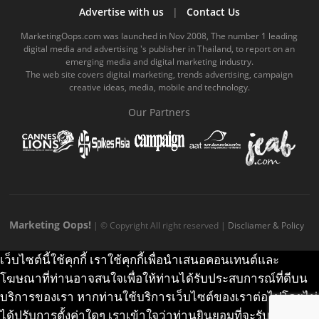
b
u
m
.
a
o
Advertise with us
|
Contact Us
o
b
m
g
k
MarketingOops.com was launched in Nov 2008, The number 1 leading
digital media and advertising 's publisher in Thailand, to report on an
o
e
e
r
.
emerging media and digital marketing industry.
The web site covers digital marketing, trends advertising, campaign
k
.
a
c
creative ideas, media, mobile and technology.
.
c
m
o
Our Partners
c
o
.
m
o
m
c
m
o
m
Marketing Oops!
| © Copyright All right reserved |
Discliamer & Policy
เว็บไซต์นี้ใช้คุกกี้ เราใช้คุกกี้เพื่อนำเสนอคอนเทนต์และ
โฆษณาที่ท่านอาจสนใจเพื่อให้ท่านได้รับประสบการณ์ที่ดีบน
บริการของเรา หากท่านใช้บริการเว็บไซต์ของเราต่อไปโดยไม่
ได้ปรับการตั้งค่าใดๆ เราเข้าใจว่าท่านยินยอมที่จะรับคุกกี้บน