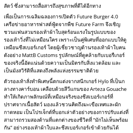
สัตว์ ซึ่งสามารถสื่อสารถึงสุขภาพที่ดีได้อีกทาง
เพื่อเป็นการเฉลิมฉลองการเปิดตัว Future Burger 4.0
เครือข่ายอาหารฟาสต์ฟู้ดจากพืช Future Farm จึงเชิญ
ชวนแฟนสวมรองเท้าผ้าใบสุดร้อนแรงในรูปแบบของ
รองเท้าวิ่งที่ไม่เหมือนใคร เพราะเป็นคู่พิเศษที่ออกแบบให้ดู
เหมือนชีสเบอร์เกอร์ โดยผู้เชี่ยวชาญด้านรองเท้าผ้าใบคน
ดังอย่าง MattB Customs รูปลักษณ์ที่ดูคล้ายกับเบอรืเกอร์
ของจริงนี้อัดแน่นด้วยความเป็นมิตรกับสิ่งแวดล้อม และ
เป็นมังสวิรัติที่แสดงถึงพลังแห่งธรรมชาติด้วย
ตัวรองเท้าสั่งทำพิเศษนี้ตกแต่งจากสนีกเกอร์ Hylo ที่เป็นก
ลางทางคาร์บอน เคลือบด้วยสีวีแกนของ Arteza Gouache
ทำให้เกิดภาพลักษณ์ที่เหมือนจริงของชีสเบอร์เกอร์ที่
ปราศจากเนื้อสัตว์ มองแล้วชวนคิดถึงมะเขือเทศและผัก
กาดหอม เป็นโปรเจ็กต์ที่บอกเล่าตัวอย่างของการปรับแต่งที่
สามารถรวมสองด้านที่แตกต่างของชีวิตที่ “มักไม่เห็นพร้อม
กัน” อย่างรองเท้าผ้าใบและชีสเบอร์เกอร์เข้าด้วยกันได้