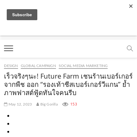
f
y
x
l
i
t
r
a
o
.
i
n
i
s
c
u
c
n
s
k
s
Marketing Oops!
e
t
o
e
t
t
DIGITAL | CREATIVE | ADVERTISING | CAMPAIGN |
STRATEGY
b
u
m
.
a
o
o
b
m
g
k
DESIGN
GLOBAL CAMPAIGN
SOCIAL MEDIA MARKETING
o
e
e
r
.
เร็วจริงๆนะ! Future Farm เชนร้านเบอร์เกอร์
k
.
a
c
จากพืช ออก “รองเท้าชีสเบอร์เกอร์วีแกน” ย้ำ
ภาพฟาสต์ฟู้ดทันใจคนรีบ
.
c
m
o
c
o
.
m
153
May 12, 2023
Big Gorilla
o
m
c
m
o
m