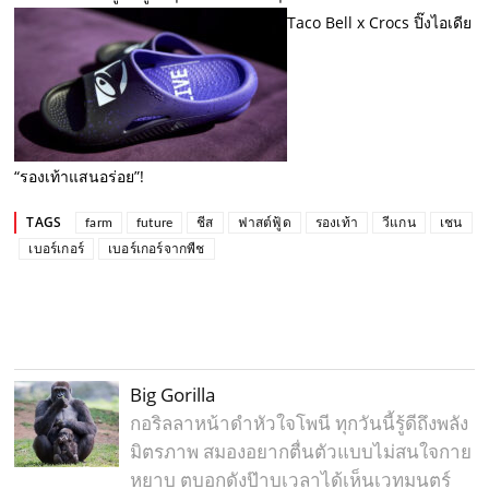
Taco Bell x Crocs ปิ๊งไอเดีย
“รองเท้าแสนอร่อย”!
TAGS
farm
future
ชีส
ฟาสต์ฟู้ด
รองเท้า
วีแกน
เชน
เบอร์เกอร์
เบอร์เกอร์จากพืช
Big Gorilla
กอริลลาหน้าดำหัวใจโพนี ทุกวันนี้รู้ดีถึงพลัง
มิตรภาพ สมองอยากตื่นตัวแบบไม่สนใจกาย
หยาบ ตบอกดังป๊าบเวลาได้เห็นเวทมนตร์