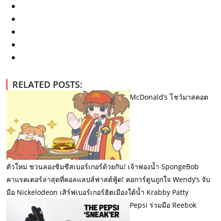
RELATED POSTS:
McDonald’s โชว์มาสคอต
ตัวใหม่ ชวนลองชิมชีสเบอร์เกอร์ด้วยกัน!
เจ้าฟองน้ำ SpongeBob
คาแรคเตอร์ล่าสุดที่คอลแลปส์ฟาสต์ฟู้ด! คอการ์ตูนถูกใจ Wendy’s จับ
มือ Nickelodeon เสิร์ฟเบอร์เกอร์ฮิตเมืองใต้น้ำ Krabby Patty
Pepsi ร่วมมือ Reebok