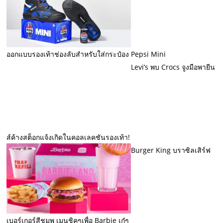
ออกแบบรองเท้าช่องลับสำหรับใส่กระป๋อง Pepsi Mini
Levi’s พบ Crocs จูงมือพายีน
ส์ค้างสต็อกแจ้งเกิดในคอลเลคชันรองเท้า!
Burger King บราซิลเสิร์ฟ
เบอร์เกอร์สีชมพู เมนูชิคๆเพื่อ Barbie เก๋ๆ