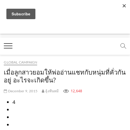
f
y
x
l
i
t
r
a
o
.
i
n
i
s
c
u
c
n
s
k
s
Marketing Oops!
e
t
o
e
t
t
DIGITAL | CREATIVE | ADVERTISING | CAMPAIGN |
STRATEGY
b
u
m
.
a
o
o
b
m
g
k
GLOBAL CAMPAIGN
o
e
e
r
.
เมื่อลูกสาวยอมให้พ่ออ่านแชทกับหนุ่มที่คั่วกัน
k
.
a
c
อยู่ อะไรจะเกิดขึ้น?
.
c
m
o
12,648
December 9, 2015
อุ้งทีนหมี
c
o
.
m
4
o
m
c
m
o
m