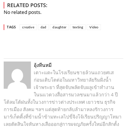
RELATED POSTS:
No related posts.
TAGS
creative
dad
daughter
texting
Video
อุ้งทีนหมี
เตาะแตะในโรงเรียนชายล้วนแถวยศเส
ก่อนเติบโตต่อในมหาวิทยาลัยริมฝั่งน้ำ
เจ้าพระยา ที่สุดจับพลัดจับผลูเข้าทำงาน
ในนแวดวงสื่อสารมวลชนมาแล้วกว่า 4 ปี
โต้ลมโต้ฝนทั้งในวงการข่าวต่างประเทศ เยาวชน ธุรกิจ
การเมือง สังคม ฯลฯ แต่สุดท้ายกลับลำมาหลงรักวงการ
มาร์เก็ตติ้งที่ข้ามน้ำข้ามทะเลไปขี่จิงโจ้เรียนปริญญาโทมา
เลยตัดสินใจหันหางเสือออกสู่การผจญภัยครั้งใหม่อีกสักตั้ง