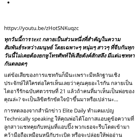
httpv://youtu.be/zHotSNKuqzc
ทุกวันนี้การ text กลายเป็นส่วนหนึ่งที่สำคัญในความ
สัมพันธ์ระหว่างมนุษย์ โดยเฉพาะๆ หนุ่มๆ สาวๆ ที่จีบกันทุก
วันนี้ไม่เคยต้องยกหูโทรศัพท์ให้เสียตังค์สักสลึง มีแต่แชทหา
กันตลอดๆ
แต่ข้อเสียของการแชทกันก็มีนะเพราะมีหลักฐานเชิง
ประจักษ์ให้ใครต่อใครเห็นเลยว่าคุณคุยอะไรกัน กลายเป็น
ไดอารีรักฉบับศตวรรษที่ 21 แล้วถ้าคนที่มาเห็นเป็นพ่อของ
คุณล่ะ? จะเป็นลิขิตรักขัดใจป๋าขึ้นมาหรือเปล่านะ…
การทดลองจากสำนักข่าว Elite Daily ทำแคมเปญ
Technically speaking ให้คุณพ่อได้โอกาสแอบดูข้อความที่
ลูกสาวแชทคุยกับหนุ่มที่แอบปิ๊ง พวกเธอจะรีบโดดเข้ามา
คว้ามือถือเหมือนหนีกับระเบิด หรือจะปล่อยให้พ่ออ่าน