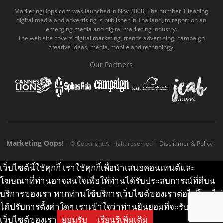
o
b
m
g
k
MarketingOops.com was launched in Nov 2008, The number 1 leading
digital media and advertising 's publisher in Thailand, to report on an
o
e
e
r
.
emerging media and digital marketing industry.
The web site covers digital marketing, trends advertising, campaign
k
.
a
c
creative ideas, media, mobile and technology.
.
c
m
o
Our Partners
c
o
.
m
o
m
c
m
o
m
Marketing Oops!
| © Copyright All right reserved |
Discliamer & Policy
เว็บไซต์นี้ใช้คุกกี้ เราใช้คุกกี้เพื่อนำเสนอคอนเทนต์และ
โฆษณาที่ท่านอาจสนใจเพื่อให้ท่านได้รับประสบการณ์ที่ดีบน
บริการของเรา หากท่านใช้บริการเว็บไซต์ของเราต่อไปโดยไม่
ได้ปรับการตั้งค่าใดๆ เราเข้าใจว่าท่านยินยอมที่จะรับคุกกี้บน
เว็บไซต์ของเรา
ยอมรับ
เรียนรู้เพิ่มเติม