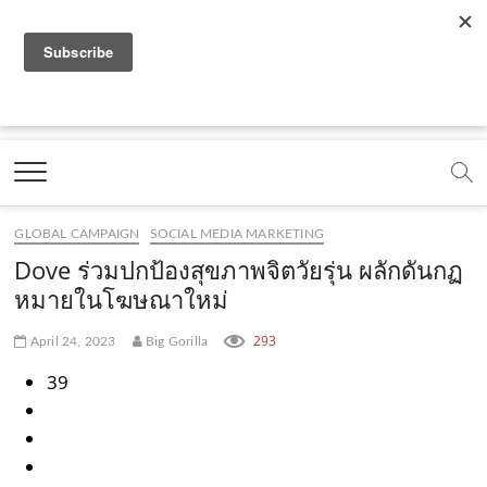
f
y
x
l
i
t
r
a
o
.
i
n
i
s
c
u
c
n
s
k
s
Marketing Oops!
e
t
o
e
t
t
DIGITAL | CREATIVE | ADVERTISING | CAMPAIGN |
STRATEGY
b
u
m
.
a
o
o
b
m
g
k
GLOBAL CAMPAIGN
SOCIAL MEDIA MARKETING
o
e
e
r
.
Dove ร่วมปกป้องสุขภาพจิตวัยรุ่น ผลักดันกฏ
k
.
a
c
หมายในโฆษณาใหม่
.
c
m
o
293
April 24, 2023
Big Gorilla
c
o
.
m
39
o
m
c
m
o
m