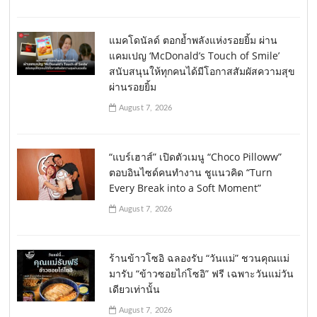
แมคโดนัลด์ ตอกย้ำพลังแห่งรอยยิ้ม ผ่าน
แคมเปญ ‘McDonald’s Touch of Smile’
สนับสนุนให้ทุกคนได้มีโอกาสสัมผัสความสุข
ผ่านรอยยิ้ม
August 7, 2026
“แบร์เฮาส์” เปิดตัวเมนู “Choco Pilloww”
ตอบอินไซด์คนทำงาน ชูแนวคิด “Turn
Every Break into a Soft Moment”
August 7, 2026
ร้านข้าวโซอิ ฉลองรับ “วันแม่” ชวนคุณแม่
มารับ “ข้าวซอยไก่โซอิ” ฟรี เฉพาะวันแม่วัน
เดียวเท่านั้น
August 7, 2026