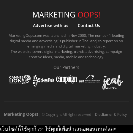
c
u
c
n
s
k
s
e
t
o
e
t
t
MARKETING
OOPS!
b
u
m
.
a
o
Advertise with us
|
Contact Us
o
b
m
g
k
MarketingOops.com was launched in Nov 2008, The number 1 leading
digital media and advertising 's publisher in Thailand, to report on an
o
e
e
r
.
emerging media and digital marketing industry.
The web site covers digital marketing, trends advertising, campaign
k
.
a
c
creative ideas, media, mobile and technology.
.
c
m
o
Our Partners
c
o
.
m
o
m
c
m
o
m
Marketing Oops!
| © Copyright All right reserved |
Discliamer & Policy
เว็บไซต์นี้ใช้คุกกี้ เราใช้คุกกี้เพื่อนำเสนอคอนเทนต์และ