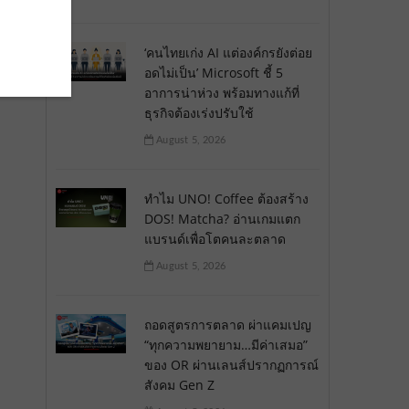
‘คนไทยเก่ง AI แต่องค์กรยังต่อย
อดไม่เป็น’ Microsoft ชี้ 5
ร
อาการน่าห่วง พร้อมทางแก้ที่
ธุรกิจต้องเร่งปรับใช้
August 5, 2026
ทำไม UNO! Coffee ต้องสร้าง
DOS! Matcha? อ่านเกมแตก
แบรนด์เพื่อโตคนละตลาด
August 5, 2026
ถอดสูตรการตลาด ผ่าแคมเปญ
“ทุกความพยายาม…มีค่าเสมอ”
ของ OR ผ่านเลนส์ปรากฏการณ์
สังคม Gen Z