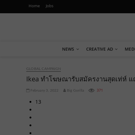
Home
Jobs
Marketing Oops!
DIGITAL | CREATIVE | ADVERTISING | CAMPAIGN | STRA
NEWS
CREATIVE AD
MED
GLOBAL CAMPAIGN
Ikea ทำโฆษณารับสมัครงานสุดเท่ห์ แ
371
February 3, 2022
Big Gorilla
13