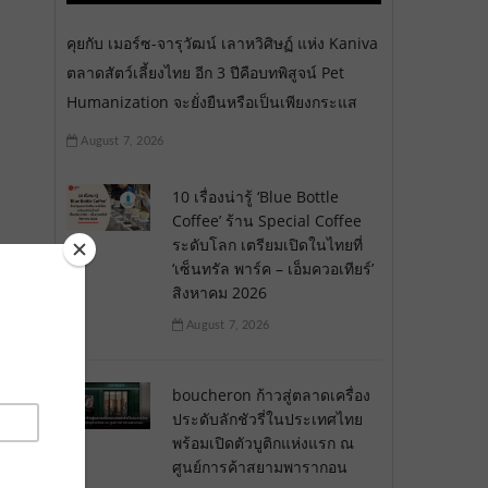
คุยกับ เมอร์ซ-จารุวัฒน์ เลาหวิศิษฏ์ แห่ง Kaniva
ตลาดสัตว์เลี้ยงไทย อีก 3 ปีคือบทพิสูจน์ Pet
Humanization จะยั่งยืนหรือเป็นเพียงกระแส
August 7, 2026
10 เรื่องน่ารู้ ‘Blue Bottle
Coffee’ ร้าน Special Coffee
ระดับโลก เตรียมเปิดในไทยที่
‘เซ็นทรัล พาร์ค – เอ็มควอเทียร์’
สิงหาคม 2026
August 7, 2026
boucheron ก้าวสู่ตลาดเครื่อง
ประดับลักชัวรี่ในประเทศไทย
พร้อมเปิดตัวบูติกแห่งแรก ณ
ศูนย์การค้าสยามพารากอน