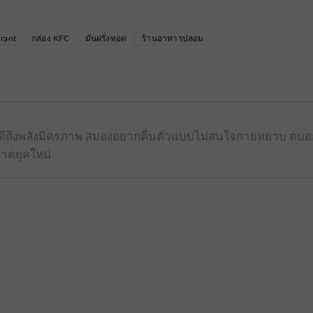
urant
กล่อง KFC
มันฝรั่งทอด
ร้านอาหารปลอม
้รู้ดีถึงพลังมิตรภาพ สมองอยากตื่นตัวแบบไม่สนใจกายหยาบ ตบ
าดยุคใหม่