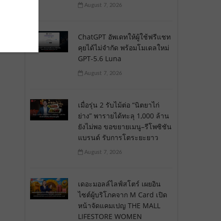
August 7, 2026
ด
ChatGPT อัพเดทให้ผู้ใช้ฟรีแชท
คุยได้ไม่จำกัด พร้อมโมเดลใหม่
GPT-5.6 Luna
August 7, 2026
เมื่อรุ่น 2 รับไม้ต่อ “นิตยาไก่
ย่าง” พารายได้ทะลุ 1,000 ล้าน
ยังไม่พอ ขอขยายเมนู–รีโพซิชัน
แบรนด์ รับการโตระยะยาว
August 7, 2026
เดอะมอลล์ไลฟ์สโตร์ เผยอิน
ไซต์ผู้บริโภคจาก M Card เปิด
หน้าจัดแคมเปญ THE MALL
LIFESTORE WOMEN