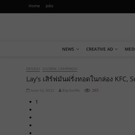
Home
Jobs
Marketing Oops!
DIGITAL | CREATIVE | ADVERTISING | CAMPAIGN | STRA
NEWS
CREATIVE AD
MED
DESIGN
GLOBAL CAMPAIGN
Lay’s เสิร์ฟมันฝรั่งทอดในกล่อง KFC,
265
June 16, 2021
Big Gorilla
1