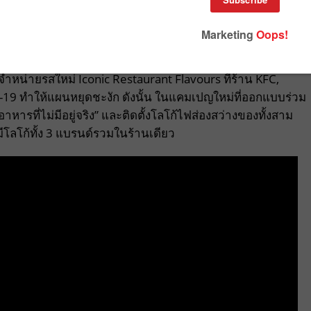
าแบบไม่ธรรมดาอีกแล้ว แถมยังเป็นวิธีที่เซอร์ไพรส์คอฟาสต์ฟู้
ถบุกกลุ่มเป้าหมายกลุ่มนี้ได้แบบจดจำแม่น
ัดจำหน่ายรสใหม่ Iconic Restaurant Flavours ที่ร้าน KFC,
9 ทำให้แผนหยุดชะงัก ดังนั้น ในแคมเปญใหม่ที่ออกแบบร่วม
าหารที่ไม่มีอยู่จริง” และติดตั้งโลโก้ไฟส่องสว่างของทั้งสาม
ีโลโก้ทั้ง 3 แบรนด์รวมในร้านเดียว