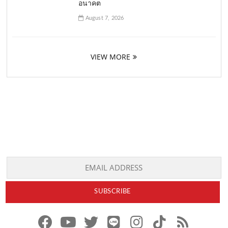
อนาคต
August 7, 2026
VIEW MORE
f
y
x
l
i
t
r