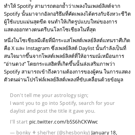
ทำให้ Spotify สามารถตอกย้ำว่าเพลงในเพลย์ลิสต์จาก
Spotify นั้นมาจากอัลกอริธึมที่คัดเพลงได้ตรงกับจังหวะชีวิต
ผู้ใช้แบบแม่นสุดขีด จนทำให้เกิดรูปแบบใหม่ของการ
แสดงออกทางดนตรีบนโลกโซเชียลในที่สุด
หนึ่งในโซเชียลมีเดียที่มีกระแสโพสต์เพลย์ลิสต์แทนราศีเกิด
คือ X และ Instagram ซึ่งเพลย์ลิสต์ Daylist นั้นกำลังเป็นที่
สนใจมากขึ้นจากโพสต์เพลย์ลิสต์ที่ให้อารมณ์เหมือนการ
“อ่านดวง” โดยกระแสฮิตที่เกิดขึ้นนั้นส่งเสริมภาพว่า
Spotify สามารถเข้าถึงความต้องการของผู้คน ในการแสดง
ตัวตนผ่านโปรไฟล์เพลย์ลิสต์เพลงที่ขับเคลื่อนด้วยข้อมูล
Don't tell me your astrology sign;
I want you to go into Spotify, search for your
daylist and post the title it gave you.
I'll start
pic.twitter.com/b5S6hCKWwc
— bonky ⚘ she/her (@shesbonky)
January 18,