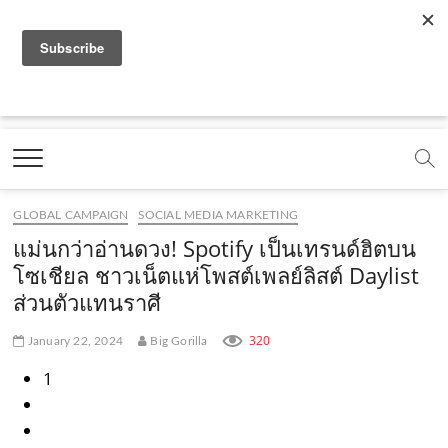
f
y
x
l
i
t
r
a
o
.
i
n
i
s
c
u
c
n
s
k
s
Marketing Oops!
e
t
o
e
t
t
DIGITAL | CREATIVE | ADVERTISING | CAMPAIGN |
STRATEGY
b
u
m
.
a
o
o
b
m
g
k
GLOBAL CAMPAIGN
SOCIAL MEDIA MARKETING
o
e
e
r
.
แม่นกว่าอ่านดวง! Spotify เป็นเทรนด์ฮิตบน
k
.
a
c
โซเชียล ชาวเน็ตแห่โพสต์เพลย์ลิสต์ Daylist
ส่วนตัวแทนราศี
.
c
m
o
c
o
.
m
320
January 22, 2024
Big Gorilla
o
m
c
1
m
o
m