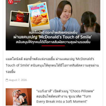
แมคโดนัลด์ ตอกย้ำพลังแห่งรอยยิ้ม ผ่านแคมเปญ ‘McDonald’s
Touch of Smile’ สนับสนุนให้ทุกคนได้มีโอกาสสัมผัสความสุขผ่าน
รอยยิ้ม
August 7, 2026
“แบร์เฮาส์” เปิดตัวเมนู “Choco Pilloww”
ตอบอินไซด์คนทำงาน ชูแนวคิด “Turn
Every Break into a Soft Moment”