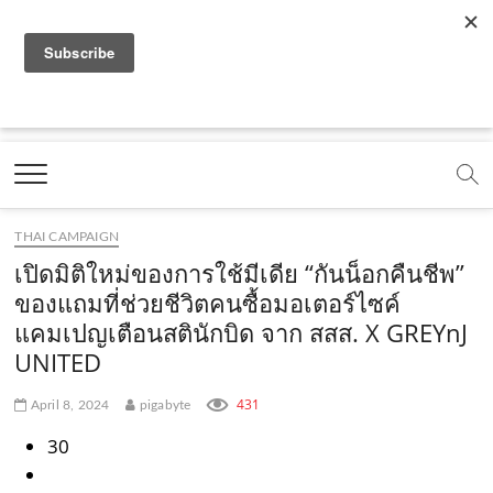
f
y
x
l
i
t
r
a
o
.
i
n
i
s
c
u
c
n
s
k
s
Marketing Oops!
e
t
o
e
t
t
DIGITAL | CREATIVE | ADVERTISING | CAMPAIGN |
STRATEGY
b
u
m
.
a
o
o
b
m
g
k
THAI CAMPAIGN
o
e
e
r
.
เปิดมิติใหม่ของการใช้มีเดีย “กันน็อกคืนชีพ”
k
.
a
c
ของแถมที่ช่วยชีวิตคนซื้อมอเตอร์ไซค์
แคมเปญเตือนสตินักบิด จาก สสส. X GREYnJ
.
c
m
o
UNITED
c
o
.
m
o
m
c
431
April 8, 2024
pigabyte
m
o
30
m