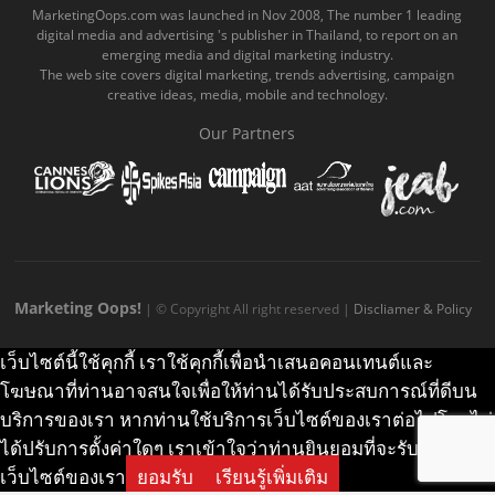
o
b
m
g
k
MarketingOops.com was launched in Nov 2008, The number 1 leading
digital media and advertising 's publisher in Thailand, to report on an
o
e
e
r
.
emerging media and digital marketing industry.
The web site covers digital marketing, trends advertising, campaign
k
.
a
c
creative ideas, media, mobile and technology.
.
c
m
o
Our Partners
c
o
.
m
o
m
c
m
o
m
Marketing Oops!
| © Copyright All right reserved |
Discliamer & Policy
เว็บไซต์นี้ใช้คุกกี้ เราใช้คุกกี้เพื่อนำเสนอคอนเทนต์และ
โฆษณาที่ท่านอาจสนใจเพื่อให้ท่านได้รับประสบการณ์ที่ดีบน
บริการของเรา หากท่านใช้บริการเว็บไซต์ของเราต่อไปโดยไม่
ได้ปรับการตั้งค่าใดๆ เราเข้าใจว่าท่านยินยอมที่จะรับคุกกี้บน
เว็บไซต์ของเรา
ยอมรับ
เรียนรู้เพิ่มเติม