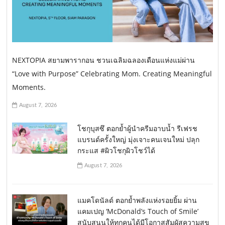
NEXTOPIA สยามพารากอน ชวนเฉลิมฉลองเดือนแห่งแม่ผ่าน
“Love with Purpose” Celebrating Mom. Creating Meaningful
Moments.
August 7, 2026
โชกุบุสซึ ตอกย้ำผู้นำครีมอาบน้ำ รีเฟรช
แบรนด์ครั้งใหญ่ มุ่งเจาะคนเจนใหม่ ปลุก
กระแส #ผิวโชกุผิวโชว์ได้
August 7, 2026
แมคโดนัลด์ ตอกย้ำพลังแห่งรอยยิ้ม ผ่าน
แคมเปญ ‘McDonald’s Touch of Smile’
สนับสนุนให้ทุกคนได้มีโอกาสสัมผัสความสุข