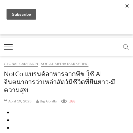
f
y
x
l
i
t
r
a
o
.
i
n
i
s
c
u
c
n
s
k
s
Marketing Oops!
e
t
o
e
t
t
DIGITAL | CREATIVE | ADVERTISING | CAMPAIGN |
STRATEGY
b
u
m
.
a
o
o
b
m
g
k
GLOBAL CAMPAIGN
SOCIAL MEDIA MARKETING
o
e
e
r
.
NotCo แบรนด์อาหารจากพืช ใช้ AI
k
.
a
c
จินตนาการว่าเหล่าสัตว์มีชีวิตที่ยืนยาว-มี
ความสุข
.
c
m
o
c
o
.
m
388
April 19, 2023
Big Gorilla
o
m
c
m
o
m