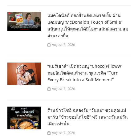
แมคโดนัลด์ ตอกย้ำพลังแห่งรอยยิ้ม ผ่าน
แคมเปญ ‘McDonald’s Touch of Smile’
สนับสนุนให้ทุกคนได้มีโอกาสสัมผัสความสุข
ผ่านรอยยิ้ม
August 7, 2026
“แบร์เฮาส์” เปิดตัวเมนู “Choco Pilloww”
ตอบอินไซด์คนทำงาน ชูแนวคิด “Turn
Every Break into a Soft Moment”
August 7, 2026
ร้านข้าวโซอิ ฉลองรับ “วันแม่” ชวนคุณแม่
มารับ “ข้าวซอยไก่โซอิ” ฟรี เฉพาะวันแม่วัน
เดียวเท่านั้น
August 7, 2026