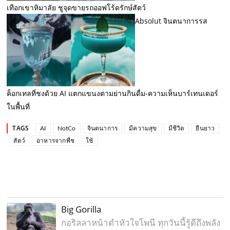
เทือกเขาหิมาลัย ชูจุดขายรถออฟโร้ดรักษ์สัตว์
Absolut จินตนาการรส
ค็อกเทลที่ชงด้วย AI แตกแขนงตามย่านกินดื่ม-ความเห็นบาร์เทนเดอร์
ในพื้นที่
TAGS
AI
NotCo
จินตนาการ
มีความสุข
มีชีวิต
ยืนยาว
สัตว์
อาหารจากพืช
ใช้
Big Gorilla
กอริลลาหน้าดำหัวใจโพนี ทุกวันนี้รู้ดีถึงพลัง