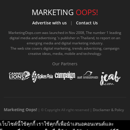
c
u
c
n
s
k
s
e
t
o
e
t
t
MARKETING
OOPS!
b
u
m
.
a
o
Advertise with us
|
Contact Us
o
b
m
g
k
MarketingOops.com was launched in Nov 2008, The number 1 leading
digital media and advertising 's publisher in Thailand, to report on an
o
e
e
r
.
emerging media and digital marketing industry.
The web site covers digital marketing, trends advertising, campaign
k
.
a
c
creative ideas, media, mobile and technology.
.
c
m
o
Our Partners
c
o
.
m
o
m
c
m
o
m
Marketing Oops!
| © Copyright All right reserved |
Discliamer & Policy
เว็บไซต์นี้ใช้คุกกี้ เราใช้คุกกี้เพื่อนำเสนอคอนเทนต์และ