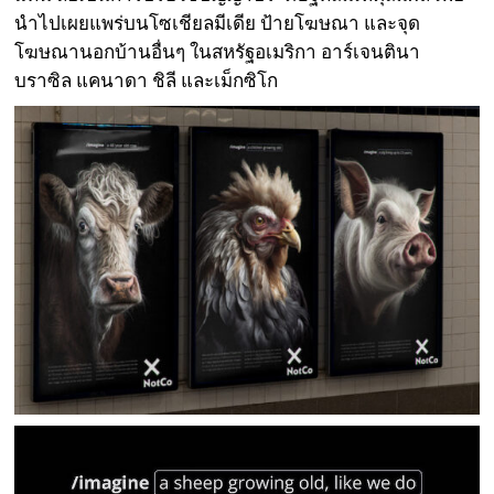
นำไปเผยแพร่บนโซเชียลมีเดีย ป้ายโฆษณา และจุด
โฆษณานอกบ้านอื่นๆ ในสหรัฐอเมริกา อาร์เจนตินา
บราซิล แคนาดา ชิลี และเม็กซิโก