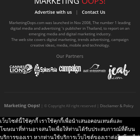
e
t
o
e
t
t
MARKETING
OOPS!
b
u
m
.
a
o
Advertise with us
|
Contact Us
o
b
m
g
k
MarketingOops.com was launched in Nov 2008, The number 1 leading
digital media and advertising 's publisher in Thailand, to report on an
o
e
e
r
.
emerging media and digital marketing industry.
The web site covers digital marketing, trends advertising, campaign
k
.
a
c
creative ideas, media, mobile and technology.
.
c
m
o
Our Partners
c
o
.
m
o
m
c
m
o
m
Marketing Oops!
| © Copyright All right reserved |
Discliamer & Policy
เว็บไซต์นี้ใช้คุกกี้ เราใช้คุกกี้เพื่อนำเสนอคอนเทนต์และ
โฆษณาที่ท่านอาจสนใจเพื่อให้ท่านได้รับประสบการณ์ที่ดีบน
บริการของเรา หากท่านใช้บริการเว็บไซต์ของเราต่อไปโดยไม่