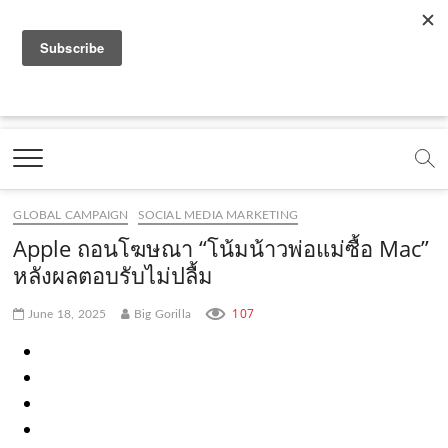
f
y
x
l
i
t
r
a
o
.
i
n
i
s
c
u
c
n
s
k
s
Marketing Oops!
e
t
o
e
t
t
DIGITAL | CREATIVE | ADVERTISING | CAMPAIGN |
STRATEGY
b
u
m
.
a
o
o
b
m
g
k
GLOBAL CAMPAIGN
SOCIAL MEDIA MARKETING
o
e
e
r
.
Apple ถอนโฆษณา “โน้มน้าวพ่อแม่ซื้อ Mac”
k
.
a
c
หลังผลตอบรับไม่ปลื้ม
.
c
m
o
107
June 18, 2025
Big Gorilla
c
o
.
m
o
m
c
m
o
m