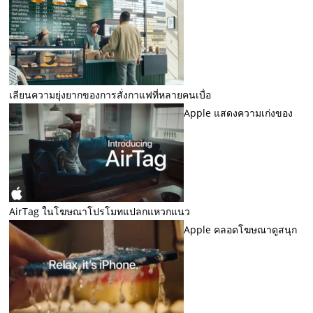
เลียนความยุ่งยากของการสั่งกาแฟที่หลายคนเบื่อ
Apple แสดงความเก่งของ
AirTag ในโฆษณาโปรโมทแปลกแหวกแนว
Apple คลอดโฆษณาดูสนุก