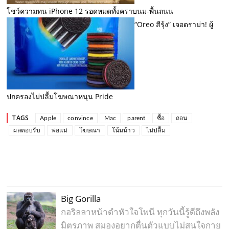
โชว์ความทน iPhone 12 รอดหมดทั้งคราบนม-พื้นถนน
“Oreo สีรุ้ง” เจอดราม่า! ผู้
ปกครองไม่ปลื้มโฆษณาหนุน Pride
TAGS
Apple
convince
Mac
parent
ซื้อ
ถอน
ผลตอบรับ
พ่อแม่
โฆษณา
โน้มน้าว
ไม่ปลื้ม
Big Gorilla
กอริลลาหน้าดำหัวใจโพนี ทุกวันนี้รู้ดีถึงพลัง
มิตรภาพ สมองอยากตื่นตัวแบบไม่สนใจกาย