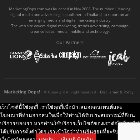
o
b
m
g
k
MarketingOops.com was launched in Nov 2008, The number 1 leading
digital media and advertising 's publisher in Thailand, to report on an
o
e
e
r
.
emerging media and digital marketing industry.
The web site covers digital marketing, trends advertising, campaign
k
.
a
c
creative ideas, media, mobile and technology.
.
c
m
o
Our Partners
c
o
.
m
o
m
c
m
o
m
Marketing Oops!
| © Copyright All right reserved |
Discliamer & Policy
เว็บไซต์นี้ใช้คุกกี้ เราใช้คุกกี้เพื่อนำเสนอคอนเทนต์และ
โฆษณาที่ท่านอาจสนใจเพื่อให้ท่านได้รับประสบการณ์ที่ดีบน
บริการของเรา หากท่านใช้บริการเว็บไซต์ของเราต่อไปโดยไม่
ได้ปรับการตั้งค่าใดๆ เราเข้าใจว่าท่านยินยอมที่จะรับคุกกี้บน
เว็บไซต์ของเรา
ยอมรับ
เรียนรู้เพิ่มเติม