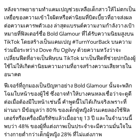
หลังจากพยายามทำแคมเปญช่วยเหลือเด็กสาวให้ไม่ตกเป็น
เหยื่อของความเข้าใจผิดหรือค่านิยมที่บิดเบี้ยวที่อาจส่งผล
ต่อความเคารพตัวเอง ล่าสุดแบรนด์ความงามกำลังวางเป้า
หมายที่ฟิลเตอร์ชื่อ Bold Glamour ที่ได้รับความนิยมสูงบน
TikTok โดยสร้างเป็นแคมเปญ #TurnYourBack บนความ
ร่วมมือระหว่าง Dove กับ Ogilvy ด้วยความหวังว่าจะ
เปลี่ยนฟีดที่อาจเป็นพิษบน TikTok มาเป็นฟีดที่ช่วยปกป้องผู้
ใช้ไม่ให้เกิดค่านิยมความงามที่อาจสร้างความเสียหายใน
อนาคต
ฟีเจอร์ที่ถูกมองเป็นปัญหาอย่าง Bold Glamour นั้นจะพลิก
โฉมใบหน้าของผู้ใช้ ซึ่งอาจทำให้บางคนหลงเชื่อว่าจะดูดี
ต่อเมื่อต้องมีใบหน้าเช่นนี้ คำพูดนี้ไม่ได้เกินจริงเพราะที่
ผ่านมา มีข้อมูลว่า 80% ของเด็กผู้หญิงล้วนเคยลองใช้ฟิล
เตอร์หรือเครื่องมือรีทัชแล้วเมื่ออายุ 13 ปี และในจำนวนนี้
พบว่า 48% ของผู้ที่แต่งภาพเป็นประจำจะมีความมั่นใจใน
ร่างกายต่ำกว่าเด็กผู้หญิง 28% ที่ไม่แต่งภาพ