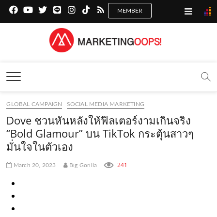
f
y
x
l
i
t
r
a
o
.
i
n
i
s
c
u
c
n
s
k
s
Marketing Oops!
e
t
o
e
t
t
DIGITAL | CREATIVE | ADVERTISING | CAMPAIGN |
STRATEGY
b
u
m
.
a
o
o
b
m
g
k
GLOBAL CAMPAIGN
SOCIAL MEDIA MARKETING
o
e
e
r
.
Dove ชวนหันหลังให้ฟิลเตอร์งามเกินจริง
k
.
a
c
“Bold Glamour” บน TikTok กระตุ้นสาวๆ
มั่นใจในตัวเอง
.
c
m
o
c
o
.
m
241
March 20, 2023
Big Gorilla
o
m
c
m
o
m