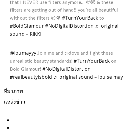
that I NEVER use filters anymore… 🫶🏼 & these
filters are getting out of hand!! you’re all beautiful
#TurnYourBack
without the filters 😫💖
to
#BoldGlamour
#NoDigitalDistortion
♬ original
sound – RIKKI
@loumayyy
Join me and @dove and fight these
#TurnYourBack
unrealistic beauty standards!
on
#NoDigitalDistortion
Bold Glamour!
#realbeautyisbold
♬ original sound – louise may
ที่มาภาพ
แหล่งข่าว